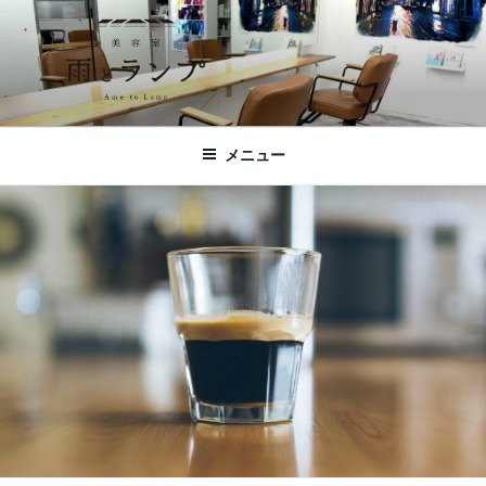
コ
ン
テ
ン
ツ
美容室 雨とランプ – AME TO LAMP -
札幌市西区琴似の【美容室 雨とランプ】のHPです。「本」と「髪質改
へ
善・縮毛矯正」がテーマの美容室です。
｜札幌琴似の美容室
メニュー
ス
キ
ッ
プ