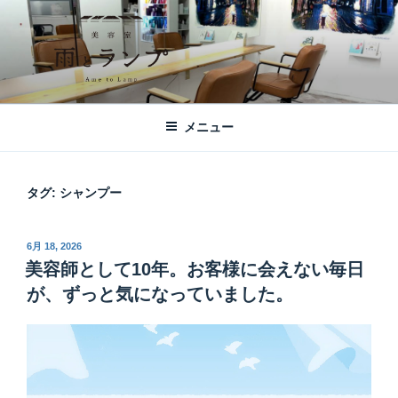
コ
ン
テ
ン
ツ
美容室 雨とランプ – AME TO LAMP -
札幌市西区琴似の【美容室 雨とランプ】のHPです。「本」と「髪質改
へ
善・縮毛矯正」がテーマの美容室です。
｜札幌琴似の美容室
メニュー
ス
キ
ッ
タグ:
シャンプー
プ
投
6月 18, 2026
稿
美容師として10年。お客様に会えない毎日
日:
が、ずっと気になっていました。