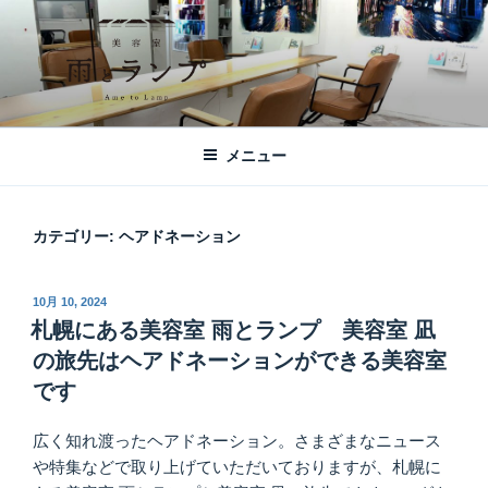
コ
ン
テ
ン
ツ
美容室 雨とランプ – AME TO LAMP -
札幌市西区琴似の【美容室 雨とランプ】のHPです。「本」と「髪質改
へ
善・縮毛矯正」がテーマの美容室です。
｜札幌琴似の美容室
メニュー
ス
キ
ッ
カテゴリー:
ヘアドネーション
プ
投
10月 10, 2024
稿
札幌にある美容室 雨とランプ 美容室 凪
日:
の旅先はヘアドネーションができる美容室
です
広く知れ渡ったヘアドネーション。さまざまなニュース
や特集などで取り上げていただいておりますが、札幌に