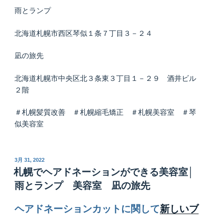
雨とランプ
北海道札幌市西区琴似１条７丁目３－２４
凪の旅先
北海道札幌市中央区北３条東３丁目１－２９ 酒井ビル
２階
＃札幌髪質改善 ＃札幌縮毛矯正 ＃札幌美容室 ＃琴
似美容室
投
3月 31, 2022
稿
札幌でヘアドネーションができる美容室│
日:
雨とランプ 美容室 凪の旅先
ヘアドネーションカットに関して
新しいブ