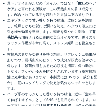
景ヘアオイルがただの「オイル」ではなく
「癒しのヘア
ケア」
と言われる所以が、この天然由来の香り成分で
す。配合されている主な精油と効果は以下の通りです。
エキゾチックで甘い香りを持つ精油。皮脂分泌を調整
し、乾燥しがちな髪には潤いを与え、ベタつく頭皮には
引き締め効果を発揮します。頭皮を穏やかに刺激して
育
毛効果
も期待される伝統的な美容オイルです。香りのリ
ラックス作用が非常に高く、ストレス緩和にも役立ちま
す。
柑橘系の爽やかな香りを持つ精油。リフレッシュ効果が
ありつつ、柑橘由来のビタミンや成分が頭皮を健やかに
保ちます。殺菌作用もあるため頭皮を清潔に保つ助けに
もなり、フケやかゆみを防ぐとされています（※柑橘精
油は光毒性がありますが、本製品にはUVカット成分も配
合）。朝のスタイリングで使えば気分もシャキッとしま
すよ。
ハーブ系のすっきりした香りを持つ精油。近年「髪を早
く伸ばすオイル」としてSNSでも注目されています。ロ
ーズマリーオイルには
頭皮の血行を促進
し毛包への栄養