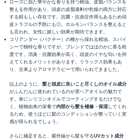
ローズに似た華やかな香りを持つ精油。皮脂バランスを
整える作用があり、頭皮の皮脂過剰や乾燥の両方に対応
する頼もしい存在です。抗菌・抗炎症作用もあるため頭
皮トラブルの予防にも◎。ホルモンバランスを整えると
も言われ、女性に嬉しい効果が期待できます。
コリアンダー（パクチー）の種から採れる精油。スパイ
シーで独特な香りですが、ブレンドではほのかに香る程
度です。消臭・抗菌効果が高く、頭皮のイヤな匂いを抑
えてくれるメリットがあります。リラックス効果もあ
り、古来よりアロマテラピーで用いられてきました。
以上のように、
髪と頭皮に良いこと尽くしのオイル成分
がふんだんに使われているのが景ヘアオイルの魅力で
す。単にシリコンオイルでコーティングするだけでな
く、植物由来の栄養で
内部から髪を補修・保湿
してくれ
るため、使うほどに髪のコンディションが整っていく実
感が得られるでしょう。
さらに補足すると、紫外線から髪を守る
UV
カット成分