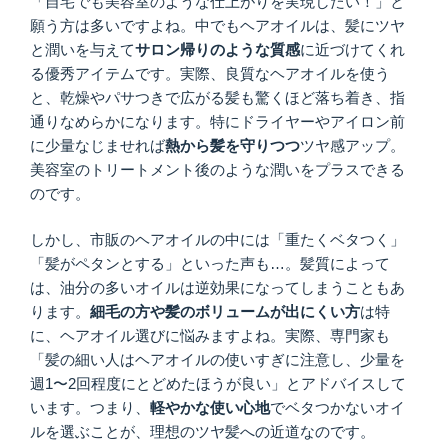
「自宅でも美容室のような仕上がりを実現したい！」と
願う方は多いですよね。中でもヘアオイルは、髪にツヤ
と潤いを与えて
サロン帰りのような質感
に近づけてくれ
る優秀アイテムです。実際、良質なヘアオイルを使う
と、乾燥やパサつきで広がる髪も驚くほど落ち着き、指
通りなめらかになります。特にドライヤーやアイロン前
に少量なじませれば
熱から髪を守りつつ
ツヤ感アップ。
美容室のトリートメント後のような潤いをプラスできる
のです。
しかし、市販のヘアオイルの中には「重たくベタつく」
「髪がペタンとする」といった声も…。髪質によって
は、油分の多いオイルは逆効果になってしまうこともあ
ります。
細毛の方や髪のボリュームが出にくい方
は特
に、ヘアオイル選びに悩みますよね。実際、専門家も
「髪の細い人はヘアオイルの使いすぎに注意し、少量を
週1〜2回程度にとどめたほうが良い」とアドバイスして
います。つまり、
軽やかな使い心地
でベタつかないオイ
ルを選ぶことが、理想のツヤ髪への近道なのです。