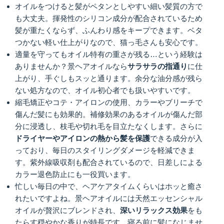
オイルをつけると髪がペタンとしやすい細い髪質の方で
も大丈夫。揮発性のシリコン成分が配合されているため
髪が重たくならず、ふんわり感をキープできます。ベタ
つかない軽い仕上がりなので、猫っ毛さんも安心です。
適量を守ってもオイル特有の重さが残る…という経験は
ありませんか？景ヘアオイルなら
サラサラの指通り
に仕
上がり、手ぐしもスッと通ります。余分な油分感が残ら
ない処方なので、オイル初心者でも扱いやすいです。
縮毛矯正やコテ・アイロンの使用、カラーやブリーチで
傷んだ髪にも効果的。補修効果のあるオイルが傷んだ部
分に浸透し、枝毛や切れ毛を目立たなくします。さらに
ドライヤーやアイロンの熱から髪を保護
できる成分が入
っており、毎日のスタイリングダメージを軽減できま
す。紫外線吸収剤も配合されているので、日差しによる
カラー退色防止にも一役買います。
忙しい毎日の中で、ヘアケアタイムくらいはホッと癒さ
れたいですよね。景ヘアオイルには天然エッセンシャル
オイルが贅沢にブレンドされ、
深いリラックス効果
をも
たらす穏やかな香りが特長です。寝る前に髪になじませ