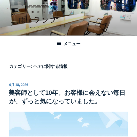
コ
ン
テ
ン
ツ
美容室 雨とランプ – AME TO LAMP -
札幌市西区琴似の【美容室 雨とランプ】のHPです。「本」と「髪質改
へ
善・縮毛矯正」がテーマの美容室です。
｜札幌琴似の美容室
メニュー
ス
キ
ッ
カテゴリー:
ヘアに関する情報
プ
投
6月 18, 2026
稿
美容師として10年。お客様に会えない毎日
日:
が、ずっと気になっていました。