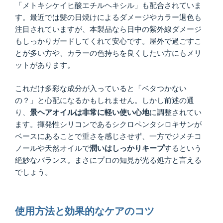
「メトキシケイヒ酸エチルヘキシル」も配合されていま
す。最近では髪の日焼けによるダメージやカラー退色も
注目されていますが、本製品なら日中の紫外線ダメージ
もしっかりガードしてくれて安心です。屋外で過ごすこ
とが多い方や、カラーの色持ちを良くしたい方にもメリ
ットがあります。
これだけ多彩な成分が入っていると「ベタつかない
の？」と心配になるかもしれません。しかし前述の通
り、
景ヘアオイルは非常に軽い使い心地
に調整されてい
ます。揮発性シリコンであるシクロペンタシロキサンが
ベースにあることで重さを感じさせず、一方でジメチコ
ノールや天然オイルで
潤いはしっかりキープ
するという
絶妙なバランス。まさにプロの知見が光る処方と言える
でしょう。
使用方法と効果的なケアのコツ