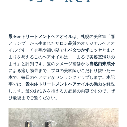
景-kei-トリートメントヘアオイル
は、札幌の美容室「雨
とランプ」から生まれたサロン品質のオリジナルヘアオ
イルです。くせ毛や細い髪でも
ベタつかず
にツヤとまと
まりを与えるこのヘアオイルは、「まるで美容室帰りの
よう」と評判です。髪のダメージ補修から
自然由来成分
による癒し効果まで、プロの美容師がこだわり抜いた一
本で、毎日のヘアケアがワンランクアップします。本記
事では、
景-kei-トリートメントヘアオイル
の魅力
を解説
します。髪のお悩みを抱える方必見の内容ですので、ぜ
ひ最後までご覧ください。