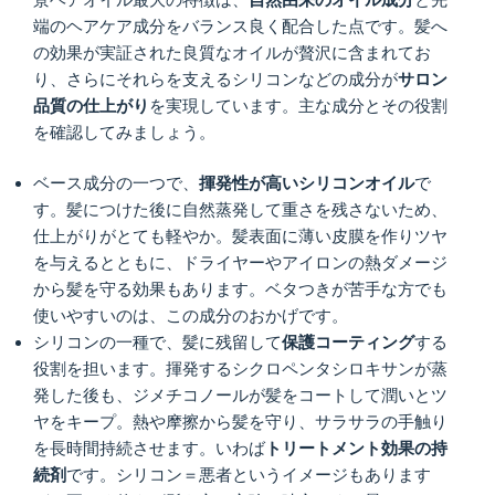
端のヘアケア成分をバランス良く配合した点です。髪へ
の効果が実証された良質なオイルが贅沢に含まれてお
り、さらにそれらを支えるシリコンなどの成分が
サロン
品質の仕上がり
を実現しています。主な成分とその役割
を確認してみましょう。
ベース成分の一つで、
揮発性が高いシリコンオイル
で
す。髪につけた後に自然蒸発して重さを残さないため、
仕上がりがとても軽やか。髪表面に薄い皮膜を作りツヤ
を与えるとともに、ドライヤーやアイロンの熱ダメージ
から髪を守る効果もあります。ベタつきが苦手な方でも
使いやすいのは、この成分のおかげです。
シリコンの一種で、髪に残留して
保護コーティング
する
役割を担います。揮発するシクロペンタシロキサンが蒸
発した後も、ジメチコノールが髪をコートして潤いとツ
ヤをキープ。熱や摩擦から髪を守り、サラサラの手触り
を長時間持続させます。いわば
トリートメント効果の持
続剤
です。シリコン＝悪者というイメージもあります