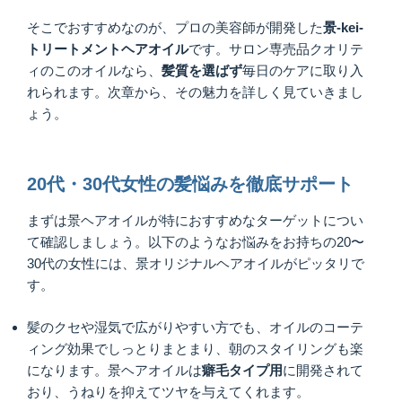
そこでおすすめなのが、プロの美容師が開発した
景
-kei-
トリートメントヘアオイル
です。サロン専売品クオリテ
ィのこのオイルなら、
髪質を選ばず
毎日のケアに取り入
れられます。次章から、その魅力を詳しく見ていきまし
ょう。
20代・30代女性の髪悩みを徹底サポート
まずは景ヘアオイルが特におすすめなターゲットについ
て確認しましょう。以下のようなお悩みをお持ちの20〜
30代の女性には、景オリジナルヘアオイルがピッタリで
す。
髪のクセや湿気で広がりやすい方でも、オイルのコーテ
ィング効果でしっとりまとまり、朝のスタイリングも楽
になります。景ヘアオイルは
癖毛タイプ用
に開発されて
おり、うねりを抑えてツヤを与えてくれます。