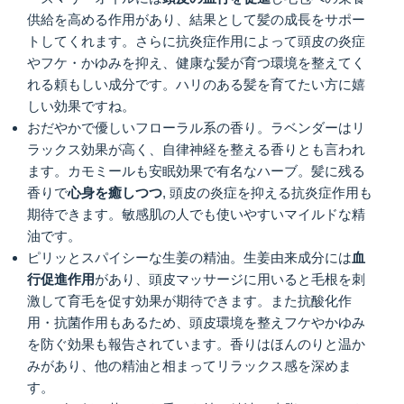
供給を高める作用があり、結果として髪の成長をサポー
トしてくれます。さらに抗炎症作用によって頭皮の炎症
やフケ・かゆみを抑え、健康な髪が育つ環境を整えてく
れる頼もしい成分です。ハリのある髪を育てたい方に嬉
しい効果ですね。
おだやかで優しいフローラル系の香り。ラベンダーはリ
ラックス効果が高く、自律神経を整える香りとも言われ
ます。カモミールも安眠効果で有名なハーブ。髪に残る
香りで
心身を癒しつつ
, 頭皮の炎症を抑える抗炎症作用も
期待できます。敏感肌の人でも使いやすいマイルドな精
油です。
ピリッとスパイシーな生姜の精油。生姜由来成分には
血
行促進作用
があり、頭皮マッサージに用いると毛根を刺
激して育毛を促す効果が期待できます。また抗酸化作
用・抗菌作用もあるため、頭皮環境を整えフケやかゆみ
を防ぐ効果も報告されています。香りはほんのりと温か
みがあり、他の精油と相まってリラックス感を深めま
す。