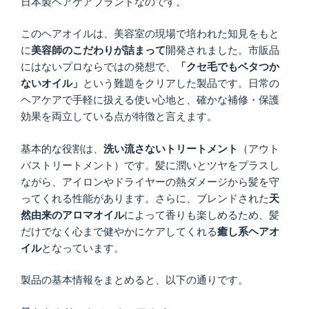
日本製ヘアケアブランドなのです。
このヘアオイルは、美容室の現場で培われた知見をもと
に
美容師のこだわりが詰まって
開発されました。市販品
にはないプロならではの発想で、
「クセ毛でもベタつか
ないオイル」
という難題をクリアした製品です。日常の
ヘアケアで手軽に扱える使い心地と、確かな補修・保護
効果を両立している点が特徴と言えます。
基本的な役割は、
洗い流さないトリートメント
（アウト
バストリートメント）です。髪に潤いとツヤをプラスし
ながら、アイロンやドライヤーの熱ダメージから髪を守
ってくれる性能があります。さらに、ブレンドされた
天
然由来のアロマオイル
によって香りも楽しめるため、髪
だけでなく心まで健やかにケアしてくれる
癒し系ヘアオ
イル
となっています。
製品の基本情報をまとめると、以下の通りです。