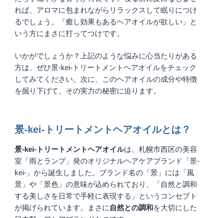
れば、アロマに包まれながらリラックスして眠りにつけ
るでしょう。「癒し効果もあるヘアオイルが欲しい」と
いう方にまさに打ってつけです。
いかがでしょうか？上記のような悩みに心当たりがある
方は、ぜひ景-kei-トリートメントヘアオイルをチェック
してみてください。次に、このヘアオイルの成分や特徴
を掘り下げて、その実力の秘密に迫ります。
景-kei-トリートメントヘアオイルとは？
景-kei-
トリートメントヘアオイル
は、札幌市西区の美容
室「雨とランプ」発のオリジナルヘアケアブランド「景-
kei-」から誕生しました。ブランド名の「景」には「風
景」や「景色」の意味が込められており、「自然と調和
する美しさを日常で手軽に表現する」というコンセプト
が掲げられています。まさに
自然との調和
を大切にした