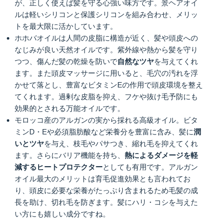
が、正しく使えば髪を守る心強い味方です。景ヘアオイ
ルは軽いシリコンと保護シリコンを組み合わせ、メリッ
トを最大限に活かしています。
ホホバオイルは人間の皮脂に構造が近く、髪や頭皮への
なじみが良い天然オイルです。紫外線や熱から髪を守り
つつ、傷んだ髪の乾燥を防いで
自然なツヤ
を与えてくれ
ます。また頭皮マッサージに用いると、毛穴の汚れを浮
かせて落とし、豊富なビタミンEの作用で頭皮環境を整え
てくれます。過剰な皮脂を抑え、フケや抜け毛予防にも
効果的とされる万能オイルです。
モロッコ産のアルガンの実から採れる高級オイル。ビタ
ミンD・Eや必須脂肪酸など栄養分を豊富に含み、髪に
潤
いとツヤ
を与え、枝毛やパサつき、縮れ毛を抑えてくれ
ます。さらにバリア機能を持ち、
熱によるダメージを軽
減するヒートプロテクター
としても有用です。アルガン
オイル最大のメリットは育毛促進効果とも言われてお
り、頭皮に必要な栄養がたっぷり含まれるため毛髪の成
長を助け、切れ毛を防ぎます。髪にハリ・コシを与えた
い方にも嬉しい成分ですね。