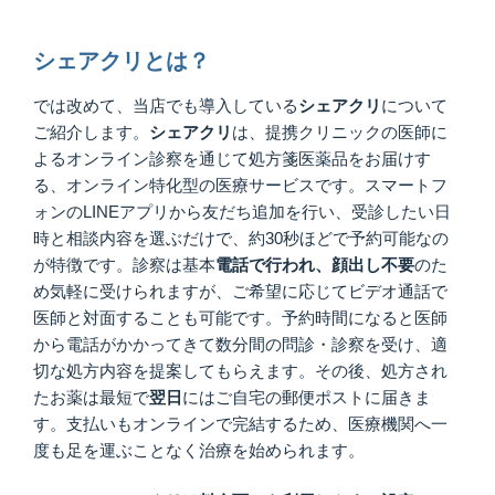
シェアクリとは？
では改めて、当店でも導入している
シェアクリ
について
ご紹介します。
シェアクリ
は、提携クリニックの医師に
よるオンライン診察を通じて処方箋医薬品をお届けす
る、オンライン特化型の医療サービスです。スマートフ
ォンのLINEアプリから友だち追加を行い、受診したい日
時と相談内容を選ぶだけで、約30秒ほどで予約可能なの
が特徴です。診察は基本
電話で行われ、顔出し不要
のた
め気軽に受けられますが、ご希望に応じてビデオ通話で
医師と対面することも可能です。予約時間になると医師
から電話がかかってきて数分間の問診・診察を受け、適
切な処方内容を提案してもらえます。その後、処方され
たお薬は最短で
翌日
にはご自宅の郵便ポストに届きま
す。支払いもオンラインで完結するため、医療機関へ一
度も足を運ぶことなく治療を始められます。