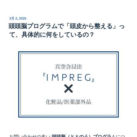
投
3月 2, 2026
稿
頭頭脳プログラムで「頭皮から整える」っ
日:
て、具体的に何をしているの？
お問い合わせの多い
頭頭脳（ととのう）プログラム
につ