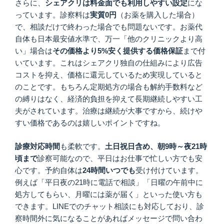
さらに、
シェアクリは料金面でも利用しやすい設定
にな
っています。診察料は
実質0円
（お薬を購入した場合）
で、相談だけで終わった場合でも問題ないです。お薬代
自体も日本最安値水準で、万一「他のクリニックより高
い」場合は
その価格より5%安く提供する価格保証
まで付
いています。これはシェアクリ独自の仕組みにより広告
コストを抑え、価格に還元しているため実現していると
のことです。もちろん定期処方の場合も解約手数料など
の縛りはなく、経済的負担を抑えて長期継続しやすい工
夫がされています。治療は継続が大事ですから、続けや
すい価格であるのは嬉しいポイントですね。
診療対応時間
も柔軟です。
土日祝日含め、朝9時～夜21時
頃まで
診察可能なので、平日はお仕事で忙しい方でも安
心です。予約自体は
24時間いつでも
受け付けています。
例えば「平日夜の21時に電話で相談」「日曜の午前中に
処方してもらい、月曜には薬が届く」といった使い方も
できます。LINEでのチャット相談にも対応しており、診
察時間外に気になることがあればメッセージで問い合わ