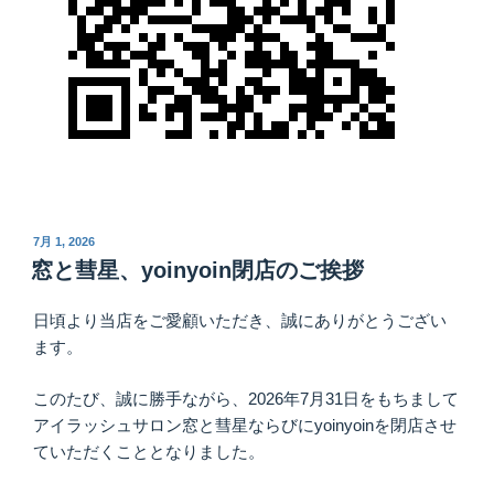
投
7月 1, 2026
稿
窓と彗星、yoinyoin閉店のご挨拶
日:
日頃より当店をご愛顧いただき、誠にありがとうござい
ます。
このたび、誠に勝手ながら、2026年7月31日をもちまして
アイラッシュサロン窓と彗星ならびにyoinyoinを閉店させ
ていただくこととなりました。