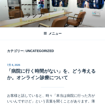
コ
ン
テ
ン
ツ
美容室 雨とランプ – AME TO LAMP -
札幌市西区琴似の【美容室 雨とランプ】のHPです。「本」と「髪質改
へ
善・縮毛矯正」がテーマの美容室です。
｜札幌琴似の美容室
メニュー
ス
キ
ッ
カテゴリー:
UNCATEGORIZED
プ
投
7月 8, 2026
稿
「病院に行く時間がない」を、どう考える
日:
か。オンライン診療について
お客様と話していると、時々「本当は病院に行った方が
いいんですけど」という言葉を聞くことがあります。薄