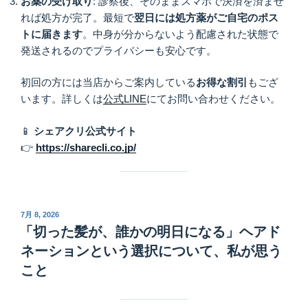
お薬の受け取り
: 診察後、そのままスマホで決済を済ませ
れば処方が完了。最短で
翌日には処方薬がご自宅のポス
トに届きます
。中身が分からないよう配慮された状態で
発送されるのでプライバシーも安心です。
初回の方には当店からご案内している
お得な割引
もござ
います。詳しくは
公式LINE
にてお問い合わせください。
📱
シェアクリ公式サイト
👉
https://sharecli.co.jp/
投
7月 8, 2026
稿
「切った髪が、誰かの明日になる」ヘアド
日:
ネーションという選択について、私が思う
こと