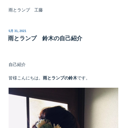
雨とランプ 工藤
投
5月 31, 2021
稿
雨とランプ 鈴木の自己紹介
日:
自己紹介
皆様こんにちは。
雨とランプの鈴木
です。