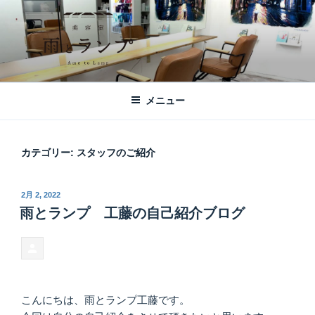
コ
ン
テ
ン
ツ
美容室 雨とランプ – AME TO LAMP -
札幌市西区琴似の【美容室 雨とランプ】のHPです。「本」と「髪質改
へ
善・縮毛矯正」がテーマの美容室です。
｜札幌琴似の美容室
メニュー
ス
キ
ッ
カテゴリー:
スタッフのご紹介
プ
投
2月 2, 2022
稿
雨とランプ 工藤の自己紹介ブログ
日:
こんにちは、雨とランプ工藤です。