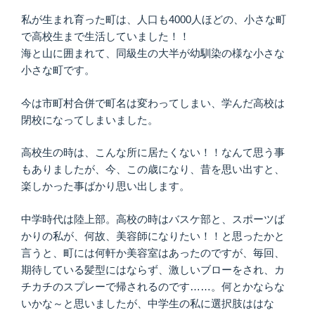
私が生まれ育った町は、人口も4000人ほどの、小さな町
で高校生まで生活していました！！
海と山に囲まれて、同級生の大半が幼馴染の様な小さな
小さな町です。
今は市町村合併で町名は変わってしまい、学んだ高校は
閉校になってしまいました。
高校生の時は、こんな所に居たくない！！なんて思う事
もありましたが、今、この歳になり、昔を思い出すと、
楽しかった事ばかり思い出します。
中学時代は陸上部。高校の時はバスケ部と、スポーツば
かりの私が、何故、美容師になりたい！！と思ったかと
言うと、町には何軒か美容室はあったのですが、毎回、
期待している髪型にはならず、激しいブローをされ、カ
チカチのスプレーで帰されるのです……。何とかならな
いかな～と思いましたが、中学生の私に選択肢ははな