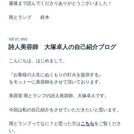
最後まで読んでくださりありがとうございました！
雨とランプ 鈴木
投
5月 27, 2021
稿
詩人美容師 大塚卓人の自己紹介ブログ
日:
こんにちは、はじめまして。
『お客様の人生にぬくもりの灯火を提供する』
をモットーに美容師をさせて頂いております。
美容室 雨とランプの詩人美容師、大塚卓人です。
今回は私の自己紹介をさせていただきたいと思います。
雨とランプってなに？と思った方は
こちら
をご覧くださ
い。