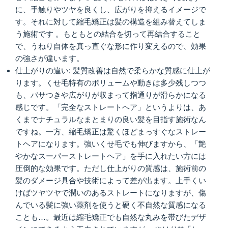
に、手触りやツヤを良くし、広がりを抑えるイメージで
す。それに対して縮毛矯正は髪の構造を組み替えてしま
う施術です 。もともとの結合を切って再結合すること
で、うねり自体を真っ直ぐな形に作り変えるので、効果
の強さが違います。
仕上がりの違い: 髪質改善は自然で柔らかな質感に仕上が
ります。くせ毛特有のボリュームや動きは多少残しつつ
も、パサつきや広がりが収まって指通りが滑らかになる
感じです。「完全なストレートヘア」というよりは、あ
くまでナチュラルなまとまりの良い髪を目指す施術なん
ですね。一方、縮毛矯正は驚くほどまっすぐなストレー
トヘアになります。強いくせ毛でも伸びますから、「艶
やかなスーパーストレートヘア」を手に入れたい方には
圧倒的な効果です。ただし仕上がりの質感は、施術前の
髪のダメージ具合や技術によって差が出ます。上手くい
けばツヤツヤで潤いのあるストレートになりますが、傷
んでいる髪に強い薬剤を使うと硬く不自然な質感になる
ことも…。最近は縮毛矯正でも自然な丸みを帯びたデザ