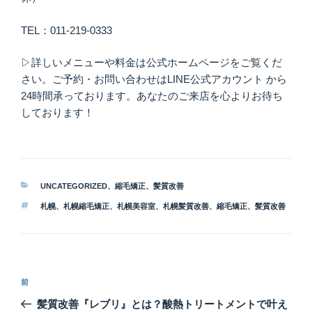
TEL：011-219-0333
▷詳しいメニューや料金は公式ホームページをご覧くだ
さい。ご予約・お問い合わせはLINE公式アカウント から
24時間承っております。あなたのご来店を心よりお待ち
しております！
カ
UNCATEGORIZED
、
縮毛矯正
、
髪質改善
テ
タ
札幌
、
札幌縮毛矯正
、
札幌美容室
、
札幌髪質改善
、
縮毛矯正
、
髪質改善
ゴ
グ
リ
ー
投
前
前
稿
の
髪質改善『レブリ』とは？酸熱トリートメントで叶え