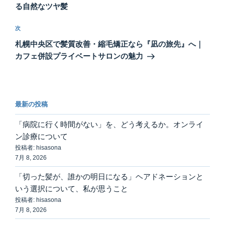
ナ
投
る自然なツヤ髪
ビ
稿
ゲ
次
次
の
ー
札幌中央区で髪質改善・縮毛矯正なら『凪の旅先』へ｜
投
シ
カフェ併設プライベートサロンの魅力
稿
ョ
ン
最新の投稿
「病院に行く時間がない」を、どう考えるか。オンライ
ン診療について
投稿者: hisasona
7月 8, 2026
「切った髪が、誰かの明日になる」ヘアドネーションと
いう選択について、私が思うこと
投稿者: hisasona
7月 8, 2026