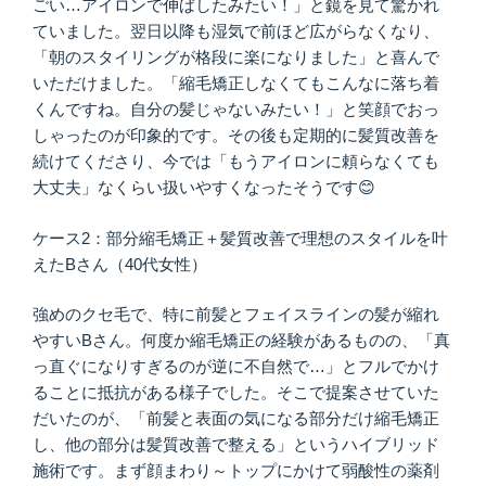
ごい…アイロンで伸ばしたみたい！」と鏡を見て驚かれ
ていました。翌日以降も湿気で前ほど広がらなくなり、
「朝のスタイリングが格段に楽になりました」と喜んで
いただけました。「縮毛矯正しなくてもこんなに落ち着
くんですね。自分の髪じゃないみたい！」と笑顔でおっ
しゃったのが印象的です。その後も定期的に髪質改善を
続けてくださり、今では「もうアイロンに頼らなくても
大丈夫」なくらい扱いやすくなったそうです😊
ケース2：部分縮毛矯正＋髪質改善で理想のスタイルを叶
えたBさん（40代女性）
強めのクセ毛で、特に前髪とフェイスラインの髪が縮れ
やすいBさん。何度か縮毛矯正の経験があるものの、「真
っ直ぐになりすぎるのが逆に不自然で…」とフルでかけ
ることに抵抗がある様子でした。そこで提案させていた
だいたのが、「前髪と表面の気になる部分だけ縮毛矯正
し、他の部分は髪質改善で整える」というハイブリッド
施術です。まず顔まわり～トップにかけて弱酸性の薬剤