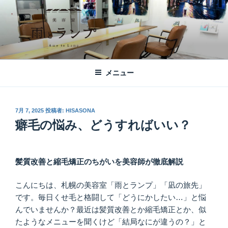
コ
ン
テ
ン
ツ
美容室 雨とランプ – AME TO LAMP -
札幌市西区琴似の【美容室 雨とランプ】のHPです。「本」と「髪質改
へ
善・縮毛矯正」がテーマの美容室です。
｜札幌琴似の美容室
メニュー
ス
キ
ッ
投
7月 7, 2025
投稿者:
HISASONA
プ
稿
癖毛の悩み、どうすればいい？
日:
髪質改善と縮毛矯正のちがいを美容師が徹底解説
こんにちは、札幌の美容室「雨とランプ」「凪の旅先」
です。毎日くせ毛と格闘して「どうにかしたい…」と悩
んでいませんか？最近は髪質改善とか縮毛矯正とか、似
たようなメニューを聞くけど「結局なにが違うの？」と