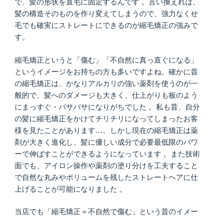
で、髪の形状を直毛に固定するんです 。言い換えれば、
髪の構造そのものを作り変えてしまうので、強力なくせ
毛でも確実にストレートにできるのが縮毛矯正の強みで
す。
縮毛矯正というと「傷む」「不自然に真っ直ぐになる」
というイメージをお持ちの方も多いですよね。確かに昔
の縮毛矯正は、かなりアルカリの強い薬剤を使うのが一
般的で、髪へのダメージも大きく、仕上がりも板のよう
にまっすぐ・パサパサになりがちでした 。私も昔、自分
の髪に縮毛矯正をかけてチリチリになってしまったお客
様を見たことがあります…。しかし現在の縮毛矯正は薬
剤が大きく進化し、髪に優しい成分で必要最低限のパワ
ーで伸ばすことができるようになっています 。また技術
面でも、アイロン操作や薬剤の塗り分けを工夫すること
で自然な丸みやボリュームを残したストレートヘアに仕
上げることが可能になりました 。
当店でも「縮毛矯正＝不自然で傷む」という昔のイメー