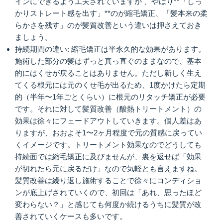
インにできるよう工夫されていますが 、やはり**「しっ
かりストレート感を出す」**のが縮毛矯正、「髪本来の柔
らかさを残す」のが髪質改善という違いは押さえておき
ましょう。
持続期間の違い: 縮毛矯正は半永久的な効果があります。
施術した部分の髪はずっと真っ直ぐのままなので、基本
的にはくせが戻ることはありません。ただし新しく生え
てくる根元には元のくせ毛が出るため、1度かけたら定期
的（半年〜1年ごとくらい）に根元のリタッチ矯正が必要
です。それに対して髪質改善（酸熱トリートメント）の
効果は徐々にフェードアウトしていきます。個人差はあ
りますが、おおよそ1〜2ヶ月程度で元の質感に戻ってい
くイメージです。トリートメント効果なのでどうしても
持続面では縮毛矯正に及びませんが、裏を返せば「効果
が切れたら元に戻るだけ」なので気軽とも言えますね。
髪質改善は繰り返し施術することで徐々にコンディショ
ンが底上げされていくので、初回は「あれ、思ったほど
変わらない？」と感じても何度か続けるうちに髪質が改
善されていくケースも多いです。