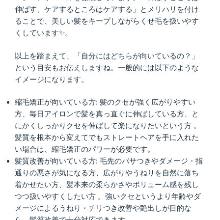
伸ばす、ケアするところはケアする」とメリハリを付け
ることで、美しい髪をキープしながらくせ毛を扱いやす
くしています✨。
以上を踏まえて、「自分にはどちらが向いているの？」
という目安もお伝えしますね。一般的には以下のような
イメージになります。
縮毛矯正が向いている方: 髪のクセが強く広がりやすい
方、毎日アイロンで髪を真っ直ぐに伸ばしている方、と
にかくしっかりクセを伸ばして楽になりたいという方 。
髪質を根本から変えてでもストレートヘアを手に入れた
い場合は、縮毛矯正のパワーが必要です。
髪質改善が向いている方: 毛先のパサつきやダメージ・指
通りの悪さが気になる方、広がりやうねりを自然に落ち
着かせたい方、髪本来の柔らかさやボリューム感を残し
つつ扱いやすくしたい方 。強いクセというより年齢やダ
メージによるうねり・チリつき改善や艶出しが目的な
ら、髪質改善で十分対応できます。