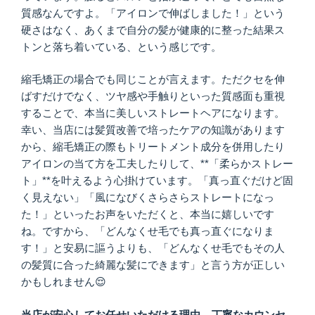
質感なんですよ。「アイロンで伸ばしました！」という
硬さはなく、あくまで自分の髪が健康的に整った結果ス
トンと落ち着いている、という感じです。
縮毛矯正の場合でも同じことが言えます。ただクセを伸
ばすだけでなく、ツヤ感や手触りといった質感面も重視
することで、本当に美しいストレートヘアになります。
幸い、当店には髪質改善で培ったケアの知識があります
から、縮毛矯正の際もトリートメント成分を併用したり
アイロンの当て方を工夫したりして、**「柔らかストレー
ト」**を叶えるよう心掛けています。「真っ直ぐだけど固
く見えない」「風になびくさらさらストレートになっ
た！」といったお声をいただくと、本当に嬉しいです
ね。ですから、「どんなくせ毛でも真っ直ぐになりま
す！」と安易に謳うよりも、「どんなくせ毛でもその人
の髪質に合った綺麗な髪にできます」と言う方が正しい
かもしれません😌
当店が安心してお任せいただける理由 – 丁寧なカウンセ