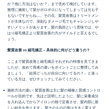
か？他に方法はないか？」まで含めて検討しています。
無理に施術して髪がボロボロになってしまっては元も子
もないですからね…。その点、髪質改善はトリートメン
トが主体なので、深刻なダメージ毛でもチャレンジしや
すいメリットがあります。髪の負担という意味では、や
はり縮毛矯正より髪質改善の方がマイルドと言えるでし
ょう。
髪質改善 vs 縮毛矯正 – 具体的に何がどう違うの？
ここまで髪質改善と縮毛矯正それぞれの特徴を見てきま
したが、改めて両者の違いをポイントごとに整理してみ
ましょう。「結局どっちが自分に向いてるの？」と迷っ
ている方は、ぜひチェックしてみてください。
施術方法の違い: 髪質改善は主に髪の補修と質感コントロ
ールが目的です。先ほど説明したように、髪に栄養成分
を入れ込んでからアイロンの熱で定着させ、髪内部に新
しい結合を作ります 。髪そのものの形は大きく変えず