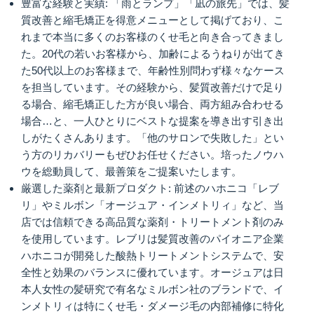
豊富な経験と実績: 「雨とランプ」「凪の旅先」では、髪
質改善と縮毛矯正を得意メニューとして掲げており、こ
れまで本当に多くのお客様のくせ毛と向き合ってきまし
た。20代の若いお客様から、加齢によるうねりが出てき
た50代以上のお客様まで、年齢性別問わず様々なケース
を担当しています。その経験から、髪質改善だけで足り
る場合、縮毛矯正した方が良い場合、両方組み合わせる
場合…と、一人ひとりにベストな提案を導き出す引き出
しがたくさんあります。「他のサロンで失敗した」とい
う方のリカバリーもぜひお任せください。培ったノウハ
ウを総動員して、最善策をご提案いたします。
厳選した薬剤と最新プロダクト: 前述のハホニコ「レブ
リ」やミルボン「オージュア・インメトリィ」など、当
店では信頼できる高品質な薬剤・トリートメント剤のみ
を使用しています。レブリは髪質改善のパイオニア企業
ハホニコが開発した酸熱トリートメントシステムで、安
全性と効果のバランスに優れています。オージュアは日
本人女性の髪研究で有名なミルボン社のブランドで、イ
ンメトリィは特にくせ毛・ダメージ毛の内部補修に特化