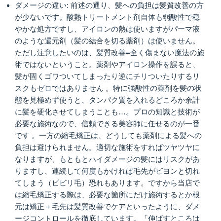
ダメージの違い: 前述の通り、髪への負担は髪質改善の方
が少ないです。酸熱トリートメント剤自体も弱酸性で穏
やかな処方ですし、アイロンの熱は使いますがパーマ液
のような還元剤（髪の結合を切る薬剤）は使いません。
ただし注意したいのは、髪質改善=全く傷まない魔法の施
術ではないということ。薬剤やアイロン操作を誤ると、
髪が固くゴワついてしまったり逆にチリついたりするリ
スクもゼロではありません 。特に強酸性の薬剤を髪の状
態を見極めず使うと、タンパク質を入れるどころか余計
に髪を硬化させてしまうことも…。プロの知識と技術が
必要な施術なので、信頼できる美容師に任せるのが一番
です 。一方の縮毛矯正は、どうしても薬剤による髪への
負担は避けられません。適切な施術をすればツヤツヤに
なりますが、もともとハイダメージの髪にはリスクがあ
りますし、連続して何度もかければ毛先がビヨンと切れ
てしまう（ビビリ毛）恐れもあります。ですから当店で
は縮毛矯正する際は、必要な箇所にだけ施術するとか根
元は矯正＋毛先は髪質改善でケアといったように、ダメ
ージコントロールを徹底しています。「伸ばすところは