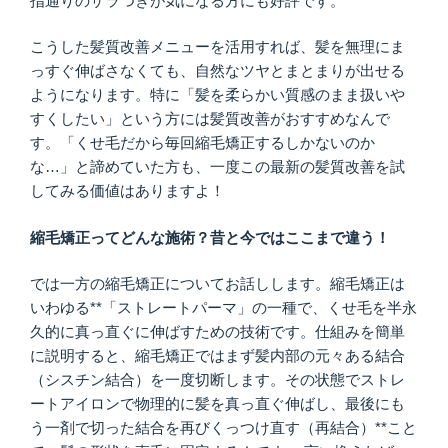
指通りのザラつきが気になる方にも好評です。
こうした髪質改善メニューを活用すれば、髪を無理にま
っすぐ伸ばさなくても、自然なツヤとまとまりが出せる
ようになります。特に「髪を柔らかい質感のまま扱いや
すくしたい」という方には髪質改善がおすすめなんで
す。「くせ毛だから毎回縮毛矯正するしかないのか
な…」と諦めていた方も、一度この最新の髪質改善を試
してみる価値はありますよ！
縮毛矯正ってどんな施術？昔と今ではここまで違う！
では一方の縮毛矯正についてお話しします。縮毛矯正は
いわゆる**「ストレートパーマ」の一種で、くせ毛を半永
久的に真っ直ぐに伸ばすための技術です。仕組みを簡単
に説明すると、縮毛矯正ではまず髪内部の元々ある結合
（シスチン結合）を一度切断します。その状態でストレ
ートアイロンで物理的に髪を真っ直ぐ伸ばし、最後にも
う一剤で切った結合を再びくっつけ直す（再結合）**こと