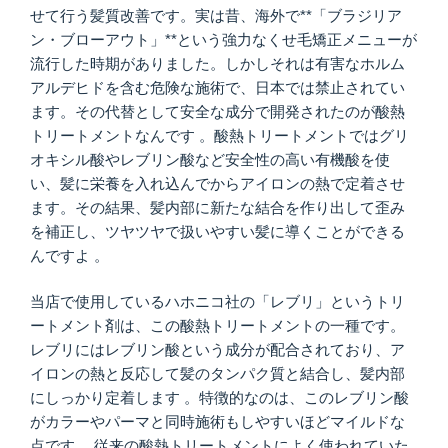
せて行う髪質改善です。実は昔、海外で**「ブラジリア
ン・ブローアウト」**という強力なくせ毛矯正メニューが
流行した時期がありました。しかしそれは有害なホルム
アルデヒドを含む危険な施術で、日本では禁止されてい
ます。その代替として安全な成分で開発されたのが酸熱
トリートメントなんです 。酸熱トリートメントではグリ
オキシル酸やレブリン酸など安全性の高い有機酸を使
い、髪に栄養を入れ込んでからアイロンの熱で定着させ
ます。その結果、髪内部に新たな結合を作り出して歪み
を補正し、ツヤツヤで扱いやすい髪に導くことができる
んですよ 。
当店で使用しているハホニコ社の「レブリ」というトリ
ートメント剤は、この酸熱トリートメントの一種です。
レブリにはレブリン酸という成分が配合されており、ア
イロンの熱と反応して髪のタンパク質と結合し、髪内部
にしっかり定着します 。特徴的なのは、このレブリン酸
がカラーやパーマと同時施術もしやすいほどマイルドな
点です 。従来の酸熱トリートメントによく使われていた