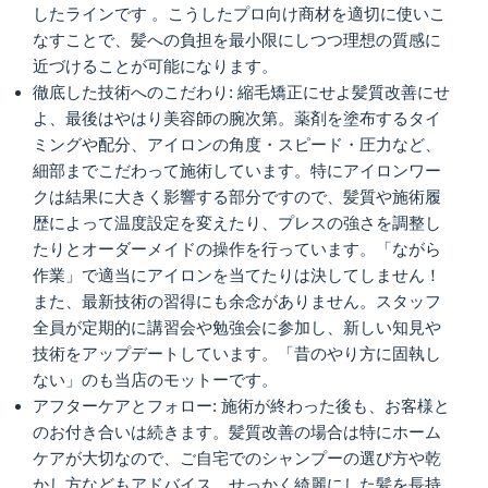
したラインです 。こうしたプロ向け商材を適切に使いこ
なすことで、髪への負担を最小限にしつつ理想の質感に
近づけることが可能になります。
徹底した技術へのこだわり: 縮毛矯正にせよ髪質改善にせ
よ、最後はやはり美容師の腕次第。薬剤を塗布するタイ
ミングや配分、アイロンの角度・スピード・圧力など、
細部までこだわって施術しています。特にアイロンワー
クは結果に大きく影響する部分ですので、髪質や施術履
歴によって温度設定を変えたり、プレスの強さを調整し
たりとオーダーメイドの操作を行っています。「ながら
作業」で適当にアイロンを当てたりは決してしません！
また、最新技術の習得にも余念がありません。スタッフ
全員が定期的に講習会や勉強会に参加し、新しい知見や
技術をアップデートしています。「昔のやり方に固執し
ない」のも当店のモットーです。
アフターケアとフォロー: 施術が終わった後も、お客様と
のお付き合いは続きます。髪質改善の場合は特にホーム
ケアが大切なので、ご自宅でのシャンプーの選び方や乾
かし方などもアドバイス。せっかく綺麗にした髪を長持