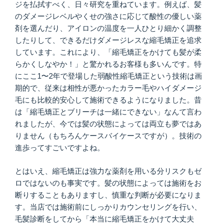
ジを払拭すべく、日々研究を重ねています。例えば、髪
のダメージレベルやくせの強さに応じて酸性の優しい薬
剤を選んだり、アイロンの温度を一人ひとり細かく調整
したりして、できるだけダメージレスな縮毛矯正を追求
しています。これにより、「縮毛矯正をかけても髪が柔
らかくしなやか！」と驚かれるお客様も多いんです。特
にここ1〜2年で登場した弱酸性縮毛矯正という技術は画
期的で、従来は相性が悪かったカラー毛やハイダメージ
毛にも比較的安心して施術できるようになりました。昔
は「縮毛矯正とブリーチは一緒にできない」なんて言わ
れましたが、今では髪の状態によっては両立も夢ではあ
りません（もちろんケースバイケースですが）。技術の
進歩ってすごいですよね。
とはいえ、縮毛矯正は強力な薬剤を用いる分リスクもゼ
ロではないのも事実です。髪の状態によっては施術をお
断りすることもありますし、慎重な判断が必要になりま
す。当店では施術前にしっかりカウンセリングを行い、
毛髪診断をしてから「本当に縮毛矯正をかけて大丈夫