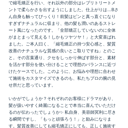
で縮毛矯正を行い、それ以外の部分はレブリトリートメ
ントで柔らかさを出すようにしました。仕上がりは…Bさ
ん自身も触ってびっくり！前髪はピンと真っ直ぐになり
すぎずナチュラルに収まり、他の髪も潤いのあるストレ
ート風になったのです。「全部矯正していないのに全体
がまとまって見える！しかもツヤツヤ！」と大変喜ばれ
ました。ご本人曰く、「縮毛矯正の持つ安心感と、髪質
改善のナチュラルな質感の良いとこ取りですね」とのこ
と。その言葉通り、クセをしっかり伸ばす部分と、素材
を活かす部分を使い分けることで理想のバランスに近づ
けたケースでした。このように、お悩みや理想に合わせ
て施術をカスタマイズできるのも、私たちプロの腕の見
せ所だと思っています。
いかがでしょうか？それぞれのお客様にドラマがあり、
髪が扱いやすく綺麗になることで本当に喜んでいただけ
るのが伝わったでしょうか✨ 私自身、美容師冥利に尽き
る瞬間ですし、「もっと頑張ろう！」と励みになりま
す。髪質改善にしても縮毛矯正にしても、正しく施術す