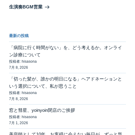
ゲ
の
生演奏BGM営業
投
ー
稿
シ
ョ
最新の投稿
ン
「病院に行く時間がない」を、どう考えるか。オンライ
ン診療について
投稿者: hisasona
7月 8, 2026
「切った髪が、誰かの明日になる」ヘアドネーションと
いう選択について、私が思うこと
投稿者: hisasona
7月 8, 2026
窓と彗星、yoinyoin閉店のご挨拶
投稿者: hisasona
7月 1, 2026
美容師として10年。お客様に会えない毎日が、ずっと気