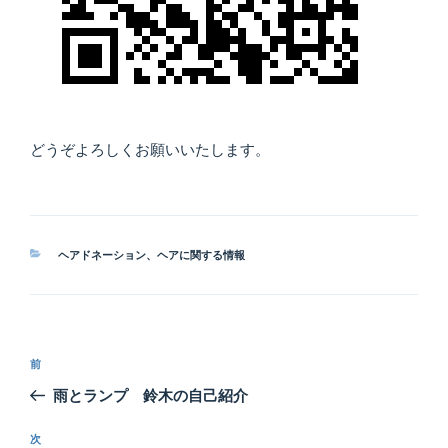
どうぞよろしくお願いいたします。
カ
ヘアドネーション
、
ヘアに関する情報
テ
ゴ
リ
ー
投
前
前
稿
の
雨とランプ 鈴木の自己紹介
ナ
投
ビ
稿
次
次