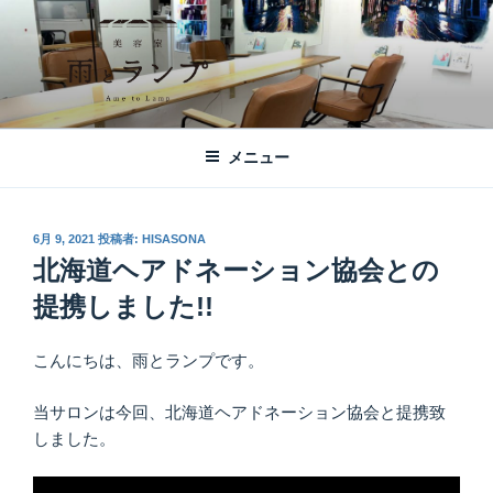
コ
ン
テ
ン
ツ
美容室 雨とランプ – AME TO LAMP -
札幌市西区琴似の【美容室 雨とランプ】のHPです。「本」と「髪質改
へ
善・縮毛矯正」がテーマの美容室です。
｜札幌琴似の美容室
メニュー
ス
キ
ッ
投
6月 9, 2021
投稿者:
HISASONA
プ
稿
北海道ヘアドネーション協会との
日:
提携しました!!
こんにちは、雨とランプです。
当サロンは今回、北海道ヘアドネーション協会と提携致
しました。