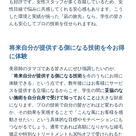
も好評です。女性スタッフが多く在籍しているため、女
性目線で悩みに共感してくれる安心感もあります。こう
した環境と実績が揃った『凪の旅先』なら、学生の皆さ
んも安心してプロの技術を任せられますね。
将来自分が提供する側になる技術を今お得
に体験
美容師のタマゴである皆さんにぜひ強調したいのが、
「
将来自分が提供する側になる技術
を今のうちにお得に
体験できる」という点です。数年後にはお客様にサービ
スを提供する立場になるからこそ、学生の間に
妥協のな
い施術を自分自身で受けて知っておくこと
は大きな財産
になります。プロの技術で自分の髪がどれほど変わるの
か、その効果を実感することで「こんな風にお客様を感
動させたい」という具体的な目標やモチベーションにも
つながるでしょう。通常であれば高額になりがちな縮毛
矯正や特別なトリートメントも30%オフで受けられるた