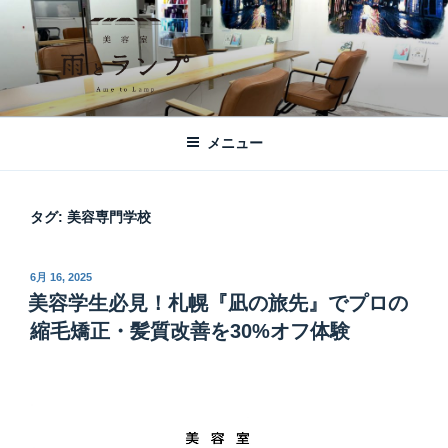
コ
ン
テ
ン
ツ
美容室 雨とランプ – AME TO LAMP -
札幌市西区琴似の【美容室 雨とランプ】のHPです。「本」と「髪質改
へ
善・縮毛矯正」がテーマの美容室です。
｜札幌琴似の美容室
メニュー
ス
キ
ッ
タグ:
美容専門学校
プ
投
6月 16, 2025
稿
美容学生必見！札幌『凪の旅先』でプロの
日:
縮毛矯正・髪質改善を30%オフ体験