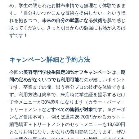
め、学生の限られたお財布事情でも無理なく体験できま
す。「自分もいつかこんな技術を提供したい」という憧
れを抱きつつ、
未来の自分の武器になる技術
を肌で感じ
取ってください。きっと明日からの勉強にも熱が入るは
ずです！
キャンペーン詳細と予約方法
今回の
美容専門学校生限定30%オフキャンペーン
は、
期
間の定めがなくいつでも利用可能
なのが嬉しいポイント
です。卒業までの間、思う存分プロの技術を体験できま
す。利用方法は簡単で、来店時に学生証を提示するだけ
で全メニューが30%割引になります（カラー・パーマ・
トリートメントなど
すべての施術が対象
です。※クーポ
ンなど併用不可）。例えば通常26,700円かかるカット＋
縮毛矯正＋トリートメントのセットメニューも18,690円
となりお得になり、かなりの費用節約になります。ぜひ