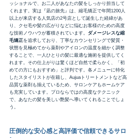
ッショナルで、お二人があなたの髪をしっかり担当して
くれます。実は『凪の旅先』は、縮毛矯正で年間1200人
以上が来店する人気店の2号店として誕生した経緯があ
り、クセ毛や髪の広がりなどに悩むお客様のための高度
な技術ノウハウが蓄積されています。
ダメージレスな縮
毛矯正
を追求しており、丁寧なカウンセリングで髪質・
状態を見極めてから薬剤やアイロンの温度を細かく調整
することで、一人ひとりの髪に最適な施術を提供してく
れます。その仕上がりは驚くほど自然で柔らかく、「初
めての方にもおすすめ」と評判です。各メニューに特化
したスタイリストが在籍し、Aujuaトリートメントなど高
品質な薬剤も揃えているため、サロンケアもホームケア
も充実しています。プロならではの高度なテクニック
で、あなたの髪を美しい艶髪へ導いてくれることでしょ
う。
圧倒的な安心感と高評価で信頼できるサロ