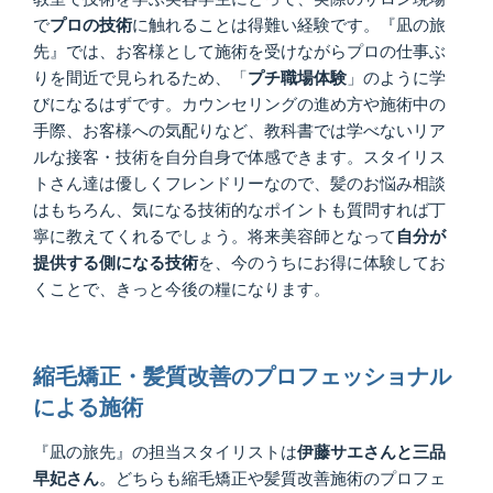
で
プロの技術
に触れることは得難い経験です。『凪の旅
先』では、お客様として施術を受けながらプロの仕事ぶ
りを間近で見られるため、「
プチ職場体験
」のように学
びになるはずです。カウンセリングの進め方や施術中の
手際、お客様への気配りなど、教科書では学べないリア
ルな接客・技術を自分自身で体感できます。スタイリス
トさん達は優しくフレンドリーなので、髪のお悩み相談
はもちろん、気になる技術的なポイントも質問すれば丁
寧に教えてくれるでしょう。将来美容師となって
自分が
提供する側になる技術
を、今のうちにお得に体験してお
くことで、きっと今後の糧になります。
縮毛矯正・髪質改善のプロフェッショナル
による施術
『凪の旅先』の担当スタイリストは
伊藤サエさんと三品
早妃さん
。どちらも縮毛矯正や髪質改善施術のプロフェ