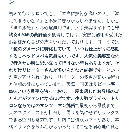
ン
初めて行くサロンでも、「本当に技術が高いの？」「満
足できるかな？」と不安に思うかもしれません。しかし
『凪の旅先』なら心配無用です。大手美容サイトでも
平
均☆4.94/5の高評価
を獲得しており、実際に施術を受けた
お客様から喜びの声をいただいております。口コミでは
「
髪のダメージに特化していて、いつも仕上がりに感動
するしヘッドスパも気持ちいいです。人気の美容室なの
で行きたい時に思い立って行けない時もありますが、そ
れだけリピーターさんが多いんだなと納得です
」といっ
た声が寄せられており、リピーターの多さが高い技術力
と信頼の証になっています。実際、同店は
リピート率
89%という数字を誇っており、一度来店したお客様のほ
とんどがファンになるほどです。少人数プライベートサ
ロンならではのマンツーマン施術
で最初から最後まで一
人のスタイリストが担当し、周りを気にせずリラックス
できる空間も魅力です。店内には併設カフェがあり、本
格ドリンクを飲みながらゆったり過ごせる居心地の良さ