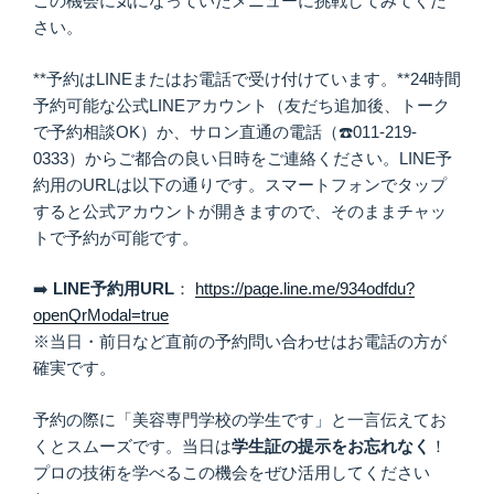
この機会に気になっていたメニューに挑戦してみてくだ
さい。
**予約はLINEまたはお電話で受け付けています。**24時間
予約可能な公式LINEアカウント（友だち追加後、トーク
で予約相談OK）か、サロン直通の電話（☎️011-219-
0333）からご都合の良い日時をご連絡ください。LINE予
約用のURLは以下の通りです。スマートフォンでタップ
すると公式アカウントが開きますので、そのままチャッ
トで予約が可能です。
➡️
LINE予約用URL
：
https://page.line.me/934odfdu?
openQrModal=true
※当日・前日など直前の予約問い合わせはお電話の方が
確実です。
予約の際に「美容専門学校の学生です」と一言伝えてお
くとスムーズです。当日は
学生証の提示をお忘れなく
！
プロの技術を学べるこの機会をぜひ活用してください