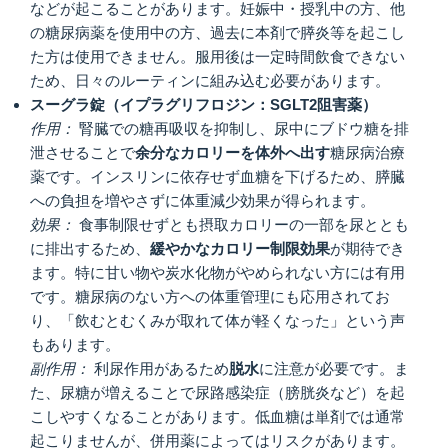
などが起こることがあります。妊娠中・授乳中の方、他
の糖尿病薬を使用中の方、過去に本剤で膵炎等を起こし
た方は使用できません。服用後は一定時間飲食できない
ため、日々のルーティンに組み込む必要があります。
スーグラ錠（イプラグリフロジン：SGLT2阻害薬）
作用：
腎臓での糖再吸収を抑制し、尿中にブドウ糖を排
泄させることで
余分なカロリーを体外へ出す
糖尿病治療
薬です。インスリンに依存せず血糖を下げるため、膵臓
への負担を増やさずに体重減少効果が得られます。
効果：
食事制限せずとも摂取カロリーの一部を尿ととも
に排出するため、
緩やかなカロリー制限効果
が期待でき
ます。特に甘い物や炭水化物がやめられない方には有用
です。糖尿病のない方への体重管理にも応用されてお
り、「飲むとむくみが取れて体が軽くなった」という声
もあります。
副作用：
利尿作用があるため
脱水
に注意が必要です。ま
た、尿糖が増えることで尿路感染症（膀胱炎など）を起
こしやすくなることがあります。低血糖は単剤では通常
起こりませんが、併用薬によってはリスクがあります。