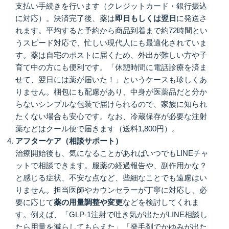
支払い手続きを行います（クレジットカード・銀行振込
に対応）。決済完了後、薬は
即日もしくは翌日
に発送さ
れます。平均すると予約から商品到着まで約72時間とい
うスピード対応で、忙しい現代人にも最適化されていま
す。薬は自宅のポストに届くため、外出が難しい方や子
育て中の方にも便利です。「休憩時間に電話診療を済ま
せて、翌日には薬が届いた！」というケースも珍しくあ
りません。梱包にも配慮があり、中身が医薬品だと分か
らないシンプルな包装で届けられるので、家族に知られ
たくない場合も安心です。なお、冷蔵保存が必要な注射
薬などはクール便で届きます（送料1,800円）。
アフターケア（相談サポート）
治療開始後も、気になることがあればいつでもLINEチャ
ットで相談できます。服薬の経過報告や、副作用かな？
と感じる症状、不安な点など、些細なことでも遠慮はい
りません。担当医師やカウンセラーが丁寧に対応し、必
要に応じて
薬の用量調整や変更
などを検討してくれま
す。例えば、「GLP-1注射で吐き気が出たがLINE相談し
たら用量を減らしてもらえた」「発毛剤でかゆみが出た