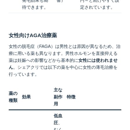
発毛効果も期
響）
円～と続けやすく設
待できます。
定されています。
女性向けAGA治療薬
女性の脱毛症（FAGA）は男性とは原因が異なるため、治
療に用いる薬も異なります。男性ホルモンを直接抑える
薬は妊娠への影響などから基本的に
女性には使われませ
ん
。シェアクリでは以下の薬を中心に女性の薄毛治療を
行っています。
主な
薬の
効果
副作
特徴
種類
用
低血
圧
、
むく