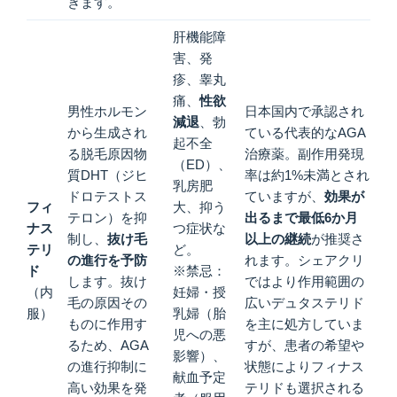
きます。
肝機能障
害、発
疹、睾丸
痛、
性欲
男性ホルモン
日本国内で承認され
減退
、勃
から生成され
ている代表的なAGA
起不全
る脱毛原因物
治療薬。副作用発現
（ED）、
質DHT（ジヒ
率は約1%未満とされ
乳房肥
ドロテストス
ていますが、
効果が
フィ
大、抑う
テロン）を抑
出るまで最低6か月
ナス
つ症状な
制し、
抜け毛
以上の継続
が推奨さ
テリ
ど。
の進行を予防
れます。シェアクリ
ド
※禁忌：
します。抜け
ではより作用範囲の
（内
妊婦・授
毛の原因その
広いデュタステリド
服）
乳婦（胎
ものに作用す
を主に処方していま
児への悪
るため、AGA
すが、患者の希望や
影響）、
の進行抑制に
状態によりフィナス
献血予定
高い効果を発
テリドも選択される