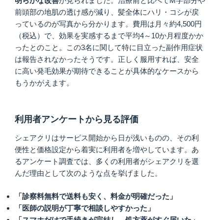
明らかな改善
が見られました。治療前と比べてM字部分や
前頭部の地肌の透け感が減り、髪全体にハリ・コシが戻
っているのが写真から分かります。費用は月々約4,500円
（税込）で、効果を実感するまで平均4～10か月程度かか
ったとのこと。この3名に関して特に目立った副作用症状
は報告されなかったそうです。正しく服用すれば、安全
に高い発毛効果が期待できることが具体的なケースから
もうかがえます。
利用者アンケートから見る評価
シェアクリはサービス開始から日が浅いものの、その利
便性と価格設定から着実に利用者を増やしています。あ
るアンケート調査では、多くの利用者がシェアクリを選
んだ理由として次のような点を挙げました。
「診察料無料で送料も安く、料金が明確だった」
「医師の説明が丁寧で相談しやすかった」
「スマホだけで手続きが完結し、処方薬がすぐ届いた」