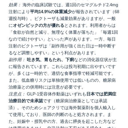
効果：
海外の臨床試験では、週1回のセマグルチド2.4mg
注射により
平均14.9%の体重減少
が報告されています（68
週投与時）。ビクトーザも減量効果がありますが、一般
に
オゼンピックの方が優れる
とされます。利用者からは
「食欲が自然と減り、無理なく体重が落ちた」「毎週1回
なので続けやすい」といった声があります。一方、毎日
注射のビクトーザは「副作用が強く出た日は一時中断す
るなど調整しやすい」という利点があります。
副作用：
吐き気、胃もたれ、下痢
などの消化器症状が主
に報告されています。これらは投与初期に出やすいです
が、多くは一時的で、適切な食事指導で軽減可能です。
また、低血糖リスクは単独使用では低いものの、糖尿病
治療薬との併用時には注意が必要です。
注意点：
GLP-1受容体作動薬はいずれも
日本では肥満症
治療目的で未承認
です（糖尿病治療薬としては承認
済）。そのためシェアクリでは海外製薬剤を個人輸入し
て使用しており、医師の判断のもと処方されます。ま
た、妊娠中・授乳中の方、過去に膵炎を起こした方など