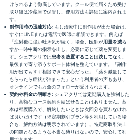
けられるよう徹底しています。クール便で届くため受け
取り後は冷蔵庫で保管し、使用方法も詳細に案内されま
す。
副作用時の迅速対応:
もし治療中に副作用が出た場合は、
すぐにLINEまたは電話で医師に相談できます。例えば
「注射後に強い吐き気が続く」場合、医師が
用量を減ら
す
か一時中断の指示を出し、必要に応じて薬を変更しま
す。シェアクリでは
患者を放置することは決してなく
、
最後まで寄り添うサポート体制を整えています。「副作
用が出てもすぐ相談できて安心だった」「薬を減量して
もらったら症状が治まった」という利用者の声もあり、
オンラインでも万全のフォローが受けられます。
契約や料金の明瞭さ:
シェアクリでは定期購入を強制した
り、高額なコース契約を結ばせることはありません。基
本は都度購入で、解約したいときは次回分を買わなけれ
ば良いだけです（※定期割引プラン等を利用している場
合も、解約方法は明示されています）。特定商取引法上
の問題となるような不当な縛りはないので、安心して利
用できます。