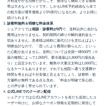
月程度かかる治療だからこそ、無理なく継続できる価格
帯は大きなメリットです。しかもLINE予約経由なら全て
の処方薬が通常価格より5%割引になるため、よりお得に
続けられます。
診察料無料＆明瞭な料金体系
シェアクリでは
相談・診察料が0円
で、送料以外に余計な
費用はかかりません。契約期間の縛りや解約違約金も一
切ありません。患者様は純粋に薬代だけを支払えばよい
明瞭会計なので、「思ったより費用が膨らんだ」といっ
た心配がありません。送料については全国一律500円（※
薬の種類によって1,000円、要冷蔵薬は1,800円の場合あ
り）と設定されています。離島や大量注文時は1,000円に
なるケースもありますが、それでも他院へ通う交通費や
時間を考えれば十分安価と言えるでしょう。診察料・処
方箋料が無料である点も含め、「料金が明確で良心的」
との声が多く寄せられています。
公式LINEでのクーポン配信
シェアクリでは公式LINEアカウントを友だち追加したユ
ーザー向けに、お得なクーポン情報を定期的に発信して