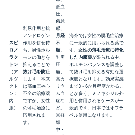
低血
圧、
倦怠
利尿作用と抗
感、
アンドロゲン
月経
海外では女性の脱毛症治療
スピ
作用を併せ持
不
に一般的に用いられる薬で
ロノ
ち、男性ホル
順
、
す。
女性の薄毛治療に特化
ラク
モンの働きを
乳房
した内服薬
が限られる中、
トン
抑えることで
圧
ホルモンバランスを調整し
（ア
抜け毛を防止
痛、
て抜け毛を抑える有効な選
ルダ
します。本来
高カ
択肢となります。効果実感
クト
は高血圧や心
リウ
まで3～6か月程度かかるこ
ン：
不全の治療薬
ム血
とが多く、ミノキシジル外
内
ですが、女性
症な
用と併用されるケースが一
服）
の薄毛治療に
ど。
般的です。日本ではオフラ
応用されま
※妊
ベル使用になります。
す。
娠
中・