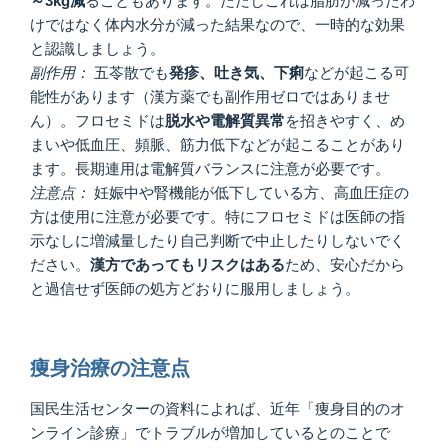
～3kg減
ることもあります。ただしこれは脂肪が減ったわ
けではなく体内水分が減った結果なので、一時的な効果
と認識しましょう。
副作用：
五苓散でも
発疹、吐き気、下痢
などが起こる可
能性があります（漢方薬でも副作用ゼロではありませ
ん）。フロセミドは
脱水や電解質異常
を招きやすく、め
まいや低血圧、頻脈、筋力低下などが起こることがあり
ます。長期連用は電解質バランスに注意が必要です。
注意点：
妊娠中や腎機能が低下している方、高血圧症の
方は使用に注意が必要です。特にフロセミドは医師の指
示なしに増減量したり自己判断で中止したりしないでく
ださい。
漢方であってもリスクはある
ため、安心だから
と過信せず医師の処方どおりに服用しましょう。
痩身治療の注意点
国民生活センターの資料によれば、近年「痩身目的のオ
ンライン診療」でトラブルが増加しているとのことで