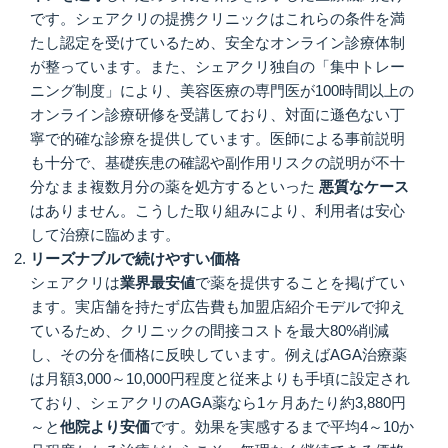
です。シェアクリの提携クリニックはこれらの条件を満
たし認定を受けているため、安全なオンライン診療体制
が整っています。また、シェアクリ独自の「集中トレー
ニング制度」により、美容医療の専門医が100時間以上の
オンライン診療研修を受講しており、対面に遜色ない丁
寧で的確な診療を提供しています。医師による事前説明
も十分で、基礎疾患の確認や副作用リスクの説明が不十
分なまま複数月分の薬を処方するといった
悪質なケース
はありません。こうした取り組みにより、利用者は安心
して治療に臨めます。
リーズナブルで続けやすい価格
シェアクリは
業界最安値
で薬を提供することを掲げてい
ます。実店舗を持たず広告費も加盟店紹介モデルで抑え
ているため、クリニックの間接コストを最大80%削減
し、その分を価格に反映しています。例えばAGA治療薬
は月額3,000～10,000円程度と従来よりも手頃に設定され
ており、シェアクリのAGA薬なら1ヶ月あたり約3,880円
～と
他院より安価
です。効果を実感するまで平均4～10か