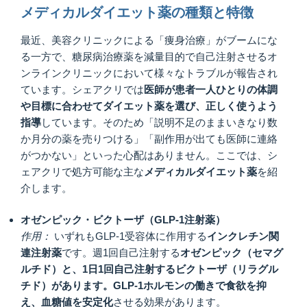
メディカルダイエット薬の種類と特徴
最近、美容クリニックによる「痩身治療」がブームにな
る一方で、糖尿病治療薬を減量目的で自己注射させるオ
ンラインクリニックにおいて様々なトラブルが報告され
ています。シェアクリでは
医師が患者一人ひとりの体調
や目標に合わせてダイエット薬を選び、正しく使うよう
指導
しています。そのため「説明不足のままいきなり数
か月分の薬を売りつける」「副作用が出ても医師に連絡
がつかない」といった心配はありません。ここでは、シ
ェアクリで処方可能な主な
メディカルダイエット薬
を紹
介します。
オゼンピック・ビクトーザ（GLP‑1注射薬）
作用：
いずれもGLP-1受容体に作用する
インクレチン関
連注射薬
です。週1回自己注射する
オゼンピック（セマグ
ルチド）と、1日1回自己注射するビクトーザ（リラグル
チド）があります。GLP-1ホルモンの働きで食欲を抑
え、血糖値を安定化
させる効果があります。