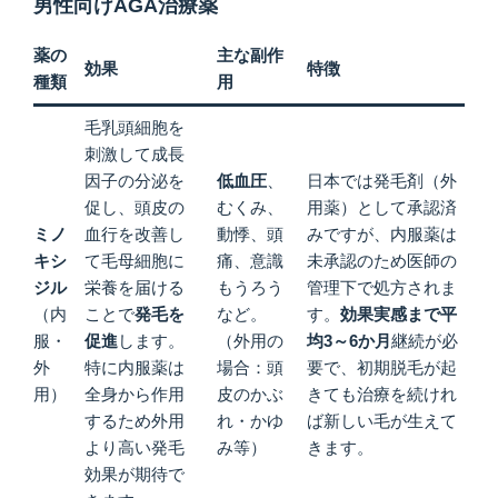
男性向けAGA治療薬
薬の
主な副作
効果
特徴
種類
用
毛乳頭細胞を
刺激して成長
因子の分泌を
低血圧
、
日本では発毛剤（外
促し、頭皮の
むくみ、
用薬）として承認済
ミノ
血行を改善し
動悸、頭
みですが、内服薬は
キシ
て毛母細胞に
痛、意識
未承認のため医師の
ジル
栄養を届ける
もうろう
管理下で処方されま
（内
ことで
発毛を
など。
す。
効果実感まで平
服・
促進
します。
（外用の
均3～6か月
継続が必
外
特に内服薬は
場合：頭
要で、初期脱毛が起
用）
全身から作用
皮のかぶ
きても治療を続けれ
するため外用
れ・かゆ
ば新しい毛が生えて
より高い発毛
み等）
きます。
効果が期待で