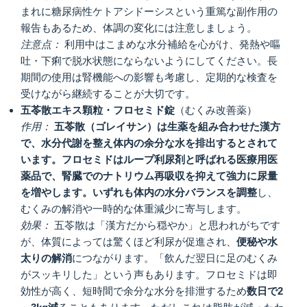
まれに糖尿病性ケトアシドーシスという重篤な副作用の
報告もあるため、体調の変化には注意しましょう。
注意点：
利用中はこまめな水分補給を心がけ、発熱や嘔
吐・下痢で脱水状態にならないようにしてください。長
期間の使用は腎機能への影響も考慮し、定期的な検査を
受けながら継続することが大切です。
五苓散エキス顆粒・フロセミド錠
（むくみ改善薬）
作用：
五苓散（ゴレイサン）は生薬を組み合わせた漢方
で、水分代謝を整え体内の余分な水を排出するとされて
います。フロセミドはループ利尿剤と呼ばれる医療用医
薬品で、腎臓でのナトリウム再吸収を抑えて強力に尿量
を増やします。いずれも体内の水分バランスを調整
し、
むくみの解消や一時的な体重減少に寄与します。
効果：
五苓散は「漢方だから穏やか」と思われがちです
が、体質によっては驚くほど利尿が促進され、
便秘や水
太りの解消
につながります。「飲んだ翌日に足のむくみ
がスッキリした」という声もあります。フロセミドは即
効性が高く、短時間で余分な水分を排泄するため
数日で2