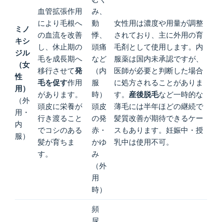
血管拡張作用
み、
により毛根へ
動
女性用は濃度や用量が調整
ミノ
の血流を改善
悸、
されており、主に外用の育
キシ
し、休止期の
頭痛
毛剤として使用します。内
ジル
毛を成長期へ
など
服薬は国内未承認ですが、
（女
移行させて
発
（内
医師が必要と判断した場合
性
毛を促す
作用
服
に処方されることがありま
用）
があります。
時）
す。
産後脱毛
など一時的な
（外
頭皮に栄養が
頭皮
薄毛には半年ほどの継続で
用・
行き渡ること
の発
髪質改善が期待できるケー
内
でコシのある
赤・
スもあります。妊娠中・授
服）
髪が育ちま
かゆ
乳中は使用不可。
す。
み
（外
用
時）
頻
尿、