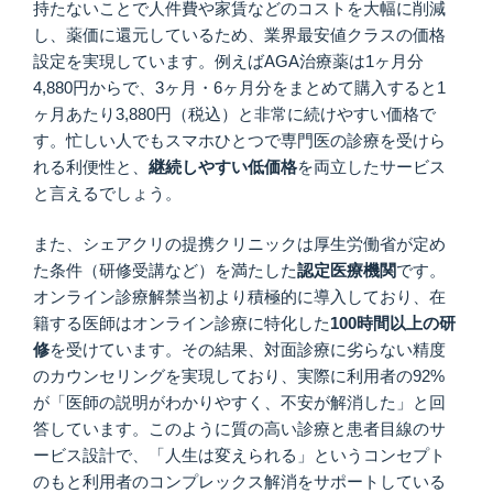
持たないことで人件費や家賃などのコストを大幅に削減
し、薬価に還元しているため、業界最安値クラスの価格
設定を実現しています。例えばAGA治療薬は1ヶ月分
4,880円からで、3ヶ月・6ヶ月分をまとめて購入すると1
ヶ月あたり3,880円（税込）と非常に続けやすい価格で
す。忙しい人でもスマホひとつで専門医の診療を受けら
れる利便性と、
継続しやすい低価格
を両立したサービス
と言えるでしょう。
また、シェアクリの提携クリニックは厚生労働省が定め
た条件（研修受講など）を満たした
認定医療機関
です。
オンライン診療解禁当初より積極的に導入しており、在
籍する医師はオンライン診療に特化した
100時間以上の研
修
を受けています。その結果、対面診療に劣らない精度
のカウンセリングを実現しており、実際に利用者の92%
が「医師の説明がわかりやすく、不安が解消した」と回
答しています。このように質の高い診療と患者目線のサ
ービス設計で、「人生は変えられる」というコンセプト
のもと利用者のコンプレックス解消をサポートしている