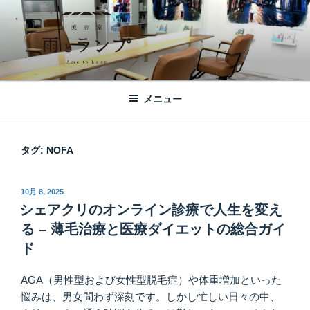
コ
ン
テ
ン
ツ
美容室 雨とランプ – AME TO LAMP -
札幌市西区琴似の【美容室 雨とランプ】のHPです。「本」と「髪質改
へ
善・縮毛矯正」がテーマの美容室です。
｜札幌琴似の美容室
メニュー
ス
キ
ッ
タグ:
NOFA
プ
投
10月 8, 2025
稿
シェアクリのオンライン診療で人生を変え
日:
る – 薄毛治療と医療ダイエットの総合ガイ
ド
AGA（男性型および女性型脱毛症）や体重増加といった
悩みは、男女問わず深刻です。しかし忙しい日々の中、