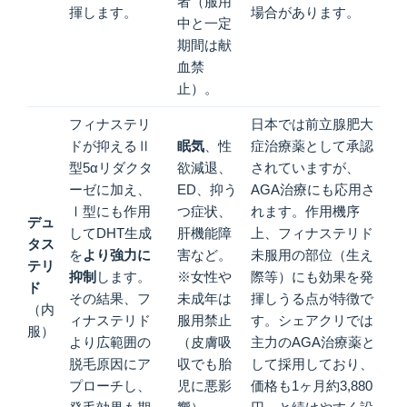
者（服用
揮します。
場合があります。
中と一定
期間は献
血禁
止）。
フィナステリ
日本では前立腺肥大
ドが抑えるⅡ
眠気
、性
症治療薬として承認
型5αリダクタ
欲減退、
されていますが、
ーゼに加え、
ED、抑う
AGA治療にも応用さ
Ⅰ型にも作用
つ症状、
れます。作用機序
デュ
してDHT生成
肝機能障
上、フィナステリド
タス
を
より強力に
害など。
未服用の部位（生え
テリ
抑制
します。
※女性や
際等）にも効果を発
ド
その結果、フ
未成年は
揮しうる点が特徴で
（内
ィナステリド
服用禁止
す。シェアクリでは
服）
より広範囲の
（皮膚吸
主力のAGA治療薬と
脱毛原因にア
収でも胎
して採用しており、
プローチし、
児に悪影
価格も1ヶ月約3,880