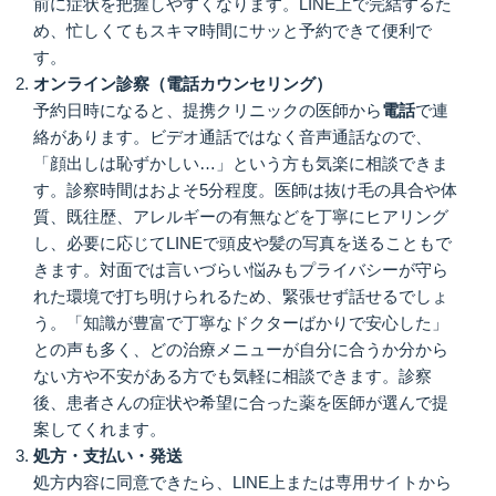
前に症状を把握しやすくなります。LINE上で完結するた
め、忙しくてもスキマ時間にサッと予約できて便利で
す。
オンライン診察（電話カウンセリング）
予約日時になると、提携クリニックの医師から
電話
で連
絡があります。ビデオ通話ではなく音声通話なので、
「顔出しは恥ずかしい…」という方も気楽に相談できま
す。診察時間はおよそ5分程度。医師は抜け毛の具合や体
質、既往歴、アレルギーの有無などを丁寧にヒアリング
し、必要に応じてLINEで頭皮や髪の写真を送ることもで
きます。対面では言いづらい悩みもプライバシーが守ら
れた環境で打ち明けられるため、緊張せず話せるでしょ
う。「知識が豊富で丁寧なドクターばかりで安心した」
との声も多く、どの治療メニューが自分に合うか分から
ない方や不安がある方でも気軽に相談できます。診察
後、患者さんの症状や希望に合った薬を医師が選んで提
案してくれます。
処方・支払い・発送
処方内容に同意できたら、LINE上または専用サイトから