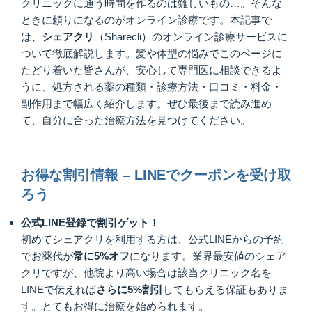
クリニックに通う時間を作るのは難しいもの…。そんな
ときに頼りになるのがオンライン診療です。本記事で
は、
シェアクリ
（Sharecli）のオンライン診療サービスに
ついて徹底解説します。髪や体型の悩みでこのページに
たどり着いた皆さんが、安心して専門医に相談できるよ
うに、処方される薬の種類・診療方法・口コミ・料金・
副作用まで幅広く紹介します。ぜひ最後まで読み進め
て、自分に合った治療方法を見つけてください。
お得な割引情報 – LINEでクーポンを受け取
ろう
公式LINE登録で割引ゲット！
初めてシェアクリを利用する方は、公式LINEからの予約
でお薬代が
常に5%オフ
になります。業界最安値のシェア
クリですが、他院より高い場合は該当クリニック名を
LINEで伝えれば
さらに5%割引
してもらえる保証もありま
す。とてもお得に治療を始められます。