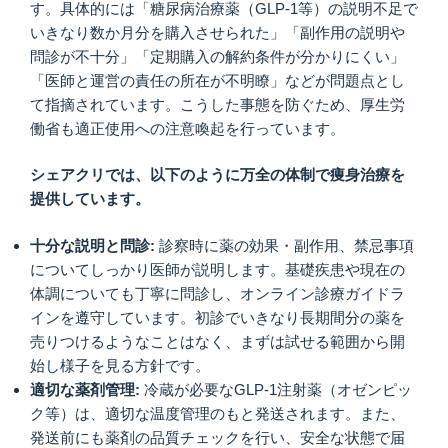
す。具体的には「糖尿病治療薬（GLP-1等）の説明不足で
いきなり数か月分を購入させられた」「副作用の説明や
問診が不十分」「定期購入の解約条件が分かりにくい」
「医師と運営の責任の所在が不明瞭」などが問題点とし
て指摘されています。こうした事態を防ぐため、厚生労
働省も適正使用への注意喚起を行っています。
シェアクリでは、以下のように万全の体制で痩身治療を
提供しています。
十分な説明と問診:
診察時に薬の効果・副作用、禁忌事項
についてしっかり医師が説明します。基礎疾患や現在の
体調についても丁寧に問診し、オンライン診療ガイドラ
インを遵守しています。初診でいきなり長期間分の薬を
売りつけるようなことはなく、まずは試せる範囲から開
始し様子を見る方針です。
適切な薬剤管理:
冷蔵が必要なGLP-1注射薬（オゼンピッ
ク等）は、適切な温度管理のもと発送されます。また、
発送前にも薬剤の品質チェックを行い、安全な状態で届