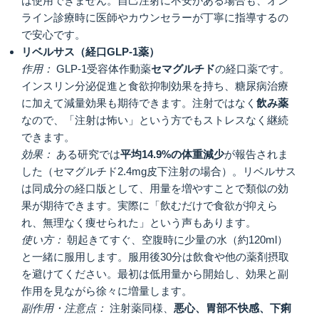
は使用できません。自己注射に不安がある場合も、オン
ライン診療時に医師やカウンセラーが丁寧に指導するの
で安心です。
リベルサス（経口GLP‑1薬）
作用：
GLP-1受容体作動薬
セマグルチド
の経口薬です。
インスリン分泌促進と食欲抑制効果を持ち、糖尿病治療
に加えて減量効果も期待できます。注射ではなく
飲み薬
なので、「注射は怖い」という方でもストレスなく継続
できます。
効果：
ある研究では
平均14.9%の体重減少
が報告されま
した（セマグルチド2.4mg皮下注射の場合）。リベルサス
は同成分の経口版として、用量を増やすことで類似の効
果が期待できます。実際に「飲むだけで食欲が抑えら
れ、無理なく痩せられた」という声もあります。
使い方：
朝起きてすぐ、空腹時に少量の水（約120ml）
と一緒に服用します。服用後30分は飲食や他の薬剤摂取
を避けてください。最初は低用量から開始し、効果と副
作用を見ながら徐々に増量します。
副作用・注意点：
注射薬同様、
悪心、胃部不快感、下痢