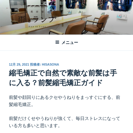
コ
ン
テ
ン
ツ
美容室 雨とランプ – AME TO LAMP -
札幌市西区琴似の【美容室 雨とランプ】のHPです。「本」と「髪質改
へ
善・縮毛矯正」がテーマの美容室です。
｜札幌琴似の美容室
メニュー
ス
キ
ッ
投
12月 29, 2021
投稿者:
HISASONA
プ
稿
縮毛矯正で自然で素敵な前髪は手
日:
に入る？前髪縮毛矯正ガイド
前髪や顔回りにあるクセやうねりをまっすぐにする、前
髪縮毛矯正。
前髪だけくせやうねりが強くて、毎日ストレスになって
いる方も多いと思います。