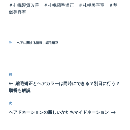
＃札幌髪質改善 ＃札幌縮毛矯正 ＃札幌美容室 ＃琴
似美容室
カ
ヘアに関する情報
、
縮毛矯正
テ
ゴ
リ
ー
投
前
前
稿
の
縮毛矯正とヘアカラーは同時にできる？別日に行う？
ナ
投
順番も解説
ビ
稿
ゲ
次
次
の
ー
ヘアドネーションの新しいかたちマイドネーション
投
シ
稿
ョ