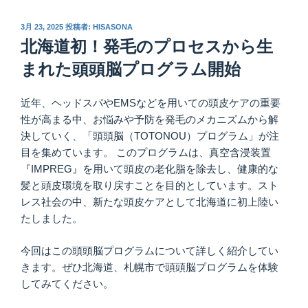
投
3月 23, 2025
投稿者:
HISASONA
稿
北海道初！発毛のプロセスから生
日:
まれた頭頭脳プログラム開始
近年、ヘッドスパやEMSなどを用いての頭皮ケアの重要
性が高まる中、お悩みや予防を発毛のメカニズムから解
決していく、「頭頭脳（TOTONOU）プログラム」が注
目を集めています。 このプログラムは、真空含浸装置
『IMPREG』を用いて頭皮の老化脂を除去し、健康的な
髪と頭皮環境を取り戻すことを目的としています。スト
レス社会の中、新たな頭皮ケアとして北海道に初上陸い
たしました。
今回はこの頭頭脳プログラムについて詳しく紹介してい
きます。ぜひ北海道、札幌市で頭頭脳プログラムを体験
してみてください。