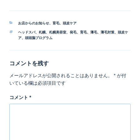
カ
お店からのお知らせ
、
育毛
、
頭皮ケア
テ
タ
ヘッドスパ
、
札幌
、
札幌美容室
、
発毛
、
育毛
、
薄毛
、
薄毛対策
、
頭皮ケ
ゴ
グ
ア
、
頭頭脳プログラム
リ
ー
コメントを残す
メールアドレスが公開されることはありません。
*
が付
いている欄は必須項目です
コメント
*