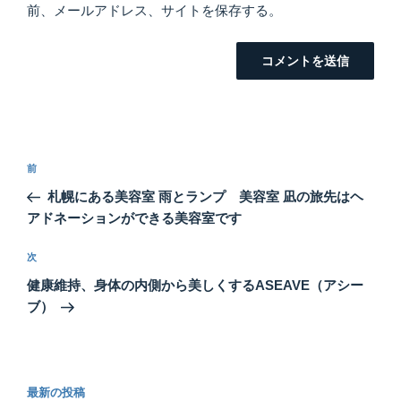
前、メールアドレス、サイトを保存する。
投
前
前
稿
の
札幌にある美容室 雨とランプ 美容室 凪の旅先はヘ
ナ
投
アドネーションができる美容室です
ビ
稿
ゲ
次
次
の
ー
健康維持、身体の内側から美しくするASEAVE（アシー
投
シ
ブ）
稿
ョ
ン
最新の投稿