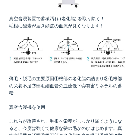
真空含浸装置で蓄積汚れ (老化脂) を取り除く！
毛根に酸素が届き頭皮の血流が良くなります！
薄毛・脱毛の主要原因①根部の老化脂の詰まり②毛根部
の栄養不足③部毛細血管の血流低下④有害ミネラルの蓄
積
真空含浸機を使用
これらが改善され、毛根へ栄養がしっかり届くようにな
ると、今度は強くて健康な髪の毛がのびはじめます。真