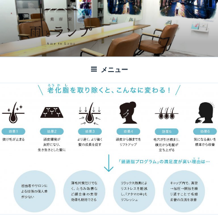
コ
ン
テ
ン
ツ
美容室 雨とランプ – AME TO LAMP -
札幌市西区琴似の【美容室 雨とランプ】のHPです。「本」と「髪質改
へ
善・縮毛矯正」がテーマの美容室です。
｜札幌琴似の美容室
メニュー
ス
キ
ッ
プ