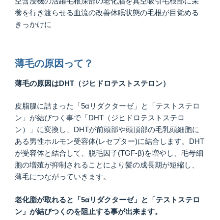
空含浸機の活躍毛根深部の老化脂を真空吸引毛根部に栄
養を行き渡らせる血流の改善休眠状態の⽑根が目覚める
きっかけに
薄毛の原因って？
薄毛の原因はDHT（ジヒドロテストステロン）
皮脂腺に詰まった「5αリダクターゼ」と「テストステロ
ン」が結びつく事で「DHT（ジヒドロテストステロ
ン）」に変換し、DHTが前頭部や頭頂部の毛乳頭細胞に
ある男性ホルモン受容体(レセプター)に結合します。DHT
が受容体と結合して、脱毛因子(TGF-β)を増やし、毛母細
胞の増殖が抑制されることにより髪の成長期が短縮し、
薄毛につながっていきます。
老化脂が取れると「5αリダクターゼ」と「テストステロ
ン」が結びつくのを阻止する事が出来ます。