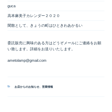
guca
高本麻美子カレンダー２０２０
閑散として、きょうの町はひときわあかるい
委託販売に興味のある方はどうぞメールにご連絡をお願
い致します。詳細をお送りいたします。
ametolamp@gmail.com
カ
お店からのお知らせ
、
営業情報
テ
ゴ
リ
ー
投