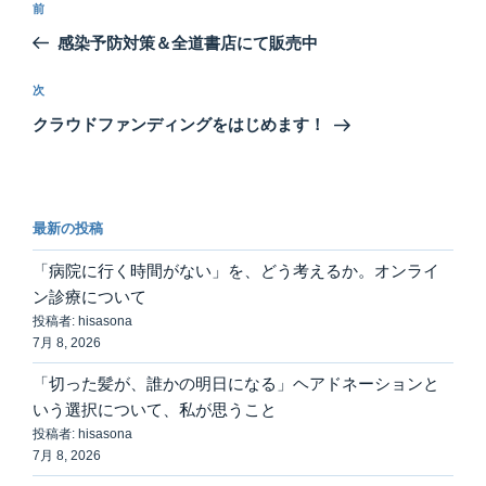
前
前
稿
の
感染予防対策＆全道書店にて販売中
ナ
投
ビ
稿
次
次
ゲ
の
クラウドファンディングをはじめます！
投
ー
稿
シ
ョ
最新の投稿
ン
「病院に行く時間がない」を、どう考えるか。オンライ
ン診療について
投稿者: hisasona
7月 8, 2026
「切った髪が、誰かの明日になる」ヘアドネーションと
いう選択について、私が思うこと
投稿者: hisasona
7月 8, 2026