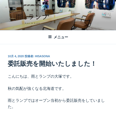
コ
ン
テ
ン
ツ
美容室 雨とランプ – AME TO LAMP -
札幌市西区琴似の【美容室 雨とランプ】のHPです。「本」と「髪質改
へ
善・縮毛矯正」がテーマの美容室です。
｜札幌琴似の美容室
メニュー
ス
キ
ッ
投
10月 4, 2020
投稿者:
HISASONA
プ
稿
委託販売を開始いたしました！
日:
こんにちは、雨とランプの大塚です。
秋の気配が強くなる北海道です。
雨とランプではオープン当初から委託販売をしていまし
た。