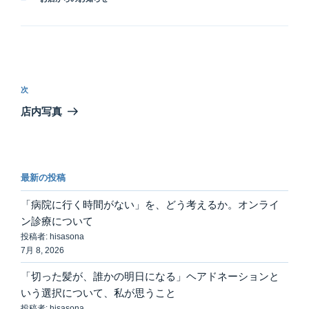
テ
ゴ
リ
ー
投
稿
次
次
ナ
の
店内写真
ビ
投
稿
ゲ
ー
最新の投稿
シ
ョ
「病院に行く時間がない」を、どう考えるか。オンライ
ン
ン診療について
投稿者: hisasona
7月 8, 2026
「切った髪が、誰かの明日になる」ヘアドネーションと
いう選択について、私が思うこと
投稿者: hisasona