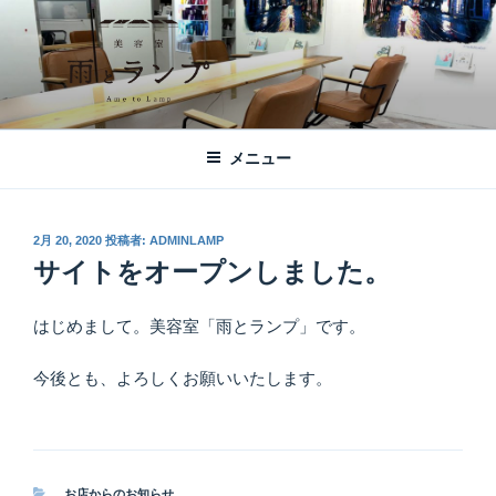
コ
ン
テ
ン
ツ
美容室 雨とランプ – AME TO LAMP -
札幌市西区琴似の【美容室 雨とランプ】のHPです。「本」と「髪質改
へ
善・縮毛矯正」がテーマの美容室です。
｜札幌琴似の美容室
メニュー
ス
キ
ッ
投
2月 20, 2020
投稿者:
ADMINLAMP
プ
稿
サイトをオープンしました。
日:
はじめまして。美容室「雨とランプ」です。
今後とも、よろしくお願いいたします。
カ
お店からのお知らせ