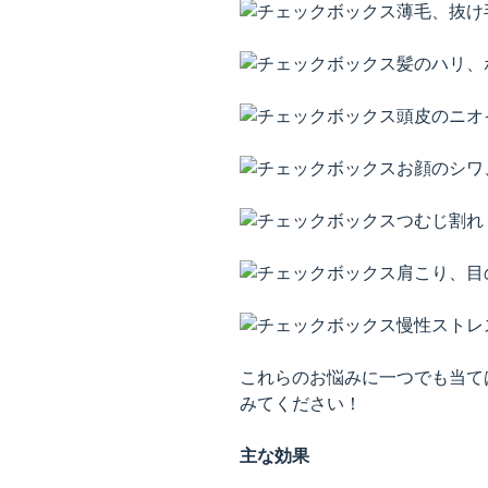
薄毛、抜け
髪のハリ、
頭皮のニオ
お顔のシワ
つむじ割れ
肩こり、目
慢性ストレ
これらのお悩みに一つでも当て
みてください！
主な効果