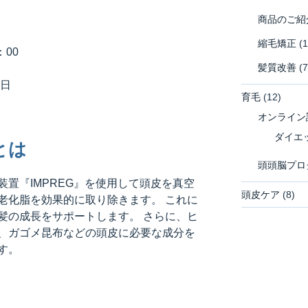
商品のご紹
縮毛矯正
(1
00
髪質改善
(7
日
育毛
(12)
オンライン
ダイエ
とは
頭頭脳プロ
置『IMPREG』を使用して頭皮を真空
頭皮ケア
(8)
老化脂を効果的に取り除きます。 これに
髪の成長をサポートします。 さらに、ヒ
、ガゴメ昆布などの頭皮に必要な成分を
す。