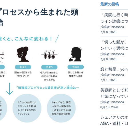
最新の投稿
プロセスから生まれた頭
「病院に行く
始
ライン診療に
投稿者: hisasona
7月 8, 2026
「切った髪が
ンという選択
投稿者: hisasona
7月 8, 2026
窓と彗星、yoi
投稿者: hisasona
7月 1, 2026
美容師として1
と気になって
投稿者: hisasona
6月 18, 2026
シェアクリの
AGA・送料・