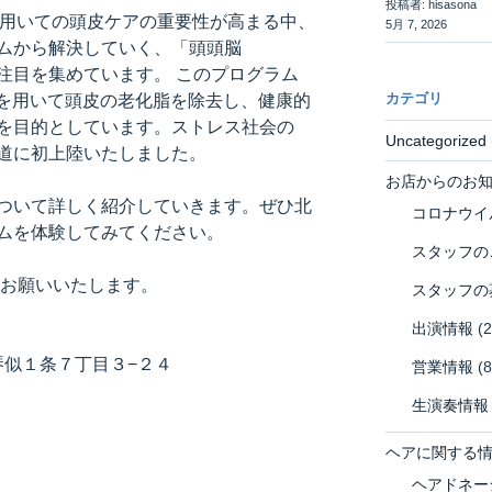
投稿者: hisasona
を用いての頭皮ケアの重要性が高まる中、
5月 7, 2026
ムから解決していく、「頭頭脳
が注目を集めています。 このプログラム
カテゴリ
』を用いて頭皮の老化脂を除去し、健康的
を目的としています。ストレス社会の
Uncategorized
道に初上陸いたしました。
お店からのお
ついて詳しく紹介していきます。ぜひ北
コロナウイ
ムを体験してみてください。
スタッフの
くお願いいたします。
スタッフの
出演情報
(2
区琴似１条７丁目３−２４
営業情報
(8
生演奏情報
ヘアに関する
ヘアドネー