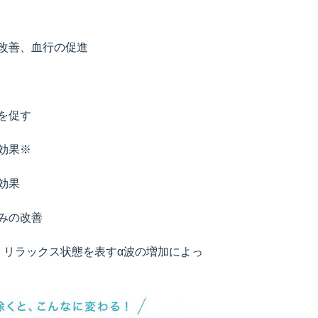
改善、血行の促進
を促す
効果※
効果
みの改善
、リラックス状態を表すα波の増加によっ