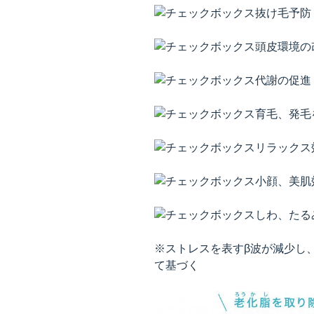
抜け毛予防
頭皮環境の
代謝の促進
育毛、発毛
リラックス
小顔、美肌
しわ、たる
※ストレスを表すβ波が減少し
て基づく