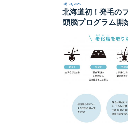
投
3月 23, 2025
稿
北海道初！発毛の
日:
頭脳プログラム開