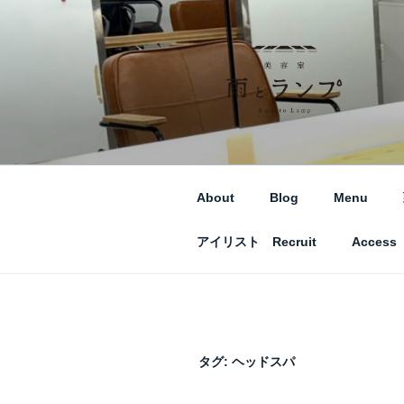
コ
ン
テ
ン
ツ
へ
美容室 雨とラン
札幌市西区琴似の【美容室 雨
ス
キ
ッ
About
Blog
Menu
プ
アイリスト Recruit
Access
タグ:
ヘッドスパ