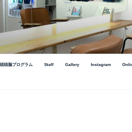
プ – AME TO LAMP 
とランプ】のHPです。「本」と「髪質改善・縮毛矯正」がテー
頭頭脳プログラム
Staff
Gallery
Instagram
Onli