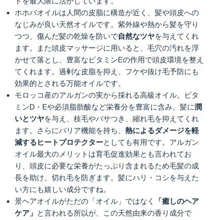
トを最大限に活かしています。
ホホバオイルは人間の皮脂に構造が近く、髪や頭皮への
なじみが良い天然オイルです。紫外線や熱から髪を守り
つつ、傷んだ髪の乾燥を防いで
自然なツヤ
を与えてくれ
ます。また頭皮マッサージに用いると、毛穴の汚れを浮
かせて落とし、豊富なビタミンEの作用で頭皮環境を整え
てくれます。過剰な皮脂を抑え、フケや抜け毛予防にも
効果的とされる万能オイルです。
モロッコ産のアルガンの実から採れる高級オイル。ビタ
ミンD・Eや必須脂肪酸など栄養分を豊富に含み、髪に
潤
いとツヤ
を与え、枝毛やパサつき、縮れ毛を抑えてくれ
ます。さらにバリア機能を持ち、
熱によるダメージを軽
減するヒートプロテクター
としても有用です。アルガン
オイル最大のメリットは育毛促進効果とも言われてお
り、頭皮に必要な栄養がたっぷり含まれるため毛髪の成
長を助け、切れ毛を防ぎます。髪にハリ・コシを与えた
い方にも嬉しい成分ですね。
景ヘアオイルがただの「オイル」ではなく
「癒しのヘア
ケア」
と言われる所以が、この天然由来の香り成分で