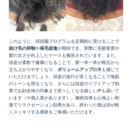
このように、頭頭脳プログラムを定期的に受けることで
抜け毛の抑制
や
発毛促進
が期待でき、実際に毛髪密度や
髪の太さが向上したケースも報告されています。また、
頭皮が柔軟で健康になることで、髪一本一本が根元から
立ち上がりやすくなり、
ボリュームアップ
効果も感じて
いただけるでしょう。頭皮の血行が良くなることで地肌
のトーンも明るくなり、さらには頭皮のリフトアップ効
果でお顔全体の印象まで若々しくなる嬉しい声も届いて
います（※個人差があります）。施術自体も心地よい刺
激でリラクゼーション効果があり、終わった後は頭が軽
くスッキリする感覚をご体感いただけます。