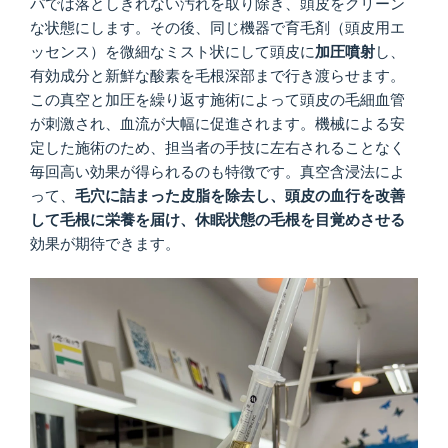
パでは落としきれない汚れを取り除き、頭皮をクリーン
な状態にします。その後、同じ機器で育毛剤（頭皮用エ
ッセンス）を微細なミスト状にして頭皮に
加圧噴射
し、
有効成分と新鮮な酸素を毛根深部まで行き渡らせます。
この真空と加圧を繰り返す施術によって頭皮の毛細血管
が刺激され、血流が大幅に促進されます。機械による安
定した施術のため、担当者の手技に左右されることなく
毎回高い効果が得られるのも特徴です。真空含浸法によ
って、
毛穴に詰まった皮脂を除去し、頭皮の血行を改善
して毛根に栄養を届け、休眠状態の毛根を目覚めさせる
効果が期待できます。