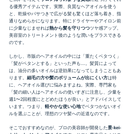
る優秀アイテムです。実際、良質なヘアオイルを使う
と、乾燥やパサつきで広がる髪も驚くほど落ち着き、指
通りなめらかになります。特にドライヤーやアイロン前
に少量なじませれば
熱から髪を守りつつ
ツヤ感アップ。
美容室のトリートメント後のような潤いをプラスできる
のです。
しかし、市販のヘアオイルの中には「重たくベタつく」
「髪がペタンとする」といった声も…。髪質によって
は、油分の多いオイルは逆効果になってしまうこともあ
ります。
細毛の方や髪のボリュームが出にくい方
は特
に、ヘアオイル選びに悩みますよね。実際、専門家も
「髪の細い人はヘアオイルの使いすぎに注意し、少量を
週1〜2回程度にとどめたほうが良い」とアドバイスして
います。つまり、
軽やかな使い心地
でベタつかないオイ
ルを選ぶことが、理想のツヤ髪への近道なのです。
そこでおすすめなのが、プロの美容師が開発した
景
-kei-