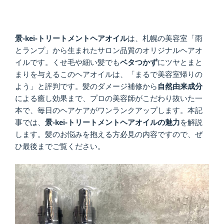
景-kei-トリートメントヘアオイル
は、札幌の美容室「雨
とランプ」から生まれたサロン品質のオリジナルヘアオ
イルです。くせ毛や細い髪でも
ベタつかず
にツヤとまと
まりを与えるこのヘアオイルは、「まるで美容室帰りの
よう」と評判です。髪のダメージ補修から
自然由来成分
による癒し効果まで、プロの美容師がこだわり抜いた一
本で、毎日のヘアケアがワンランクアップします。本記
事では、
景-kei-トリートメントヘアオイル
の魅力
を解説
します。髪のお悩みを抱える方必見の内容ですので、ぜ
ひ最後までご覧ください。