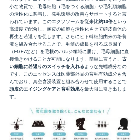
小な物質で、毛母細胞（毛をつくる細胞）や毛乳頭細胞
の活性化に関与し、発毛環境の改善をサポートすると言
われています。このエクソソームを従来比
約10倍
という
高濃度で配合し、頭皮の細胞を活性化させて頭皮自体の
再生と若返りを促します。さらにヒト幹細胞由来の培養
液を組み合わせることで、毛髪の成長を司る成長因子
（FGF7など）を毛根のバルジ領域に届け、毛母細胞に直
接働きかけることが可能になります。簡単に言うと、
古
い細胞に若返りのスイッチを入れる
ような先端成分なの
です。このエッセンスは医薬部外品の育毛有効成分も含
んでおり、真空含浸装置と組み合わせて使用することで
頭皮のエイジングケアと育毛効果
を最大限に引き出しま
す。