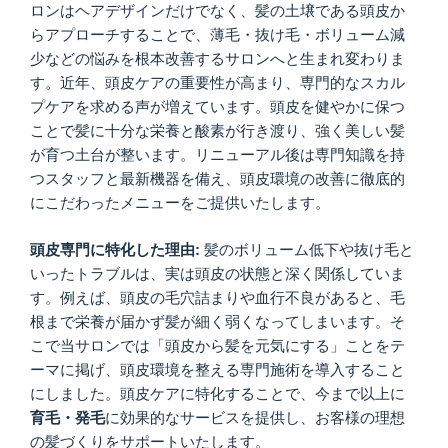
ロンはヘアデザインだけでなく、髪の土壌である頭皮か
らアプローチすることで、薄毛・抜け毛・ボリューム減
少などの悩みを根本改善するサロンへと生まれ変わりま
す。近年、頭皮ケアの重要性が高まり、専門的なスカル
プケアを求める声が増えています。頭皮を健やかに保つ
ことで髪に十分な栄養と酸素が行き渡り、強く美しい髪
が育つ土台が整います。リニューアル後は専門知識を持
つスタッフと最新機器を備え、頭皮環境の改善に徹底的
にこだわったメニューをご提供いたします。
頭皮専門に特化した理由:
髪のボリューム低下や抜け毛と
いったトラブルは、実は頭皮の状態と深く関係していま
す。例えば、頭皮の毛穴詰まりや血行不良があると、毛
根まで栄養が届かず髪が細く弱くなってしまいます。そ
こで当サロンでは「頭皮から髪を元気にする」ことをテ
ーマに掲げ、頭皮環境を整える専門施術を導入すること
にしました。頭皮ケアに特化することで、今まで以上に
育毛・発毛
に効果的なサービスを提供し、お客様の理想
の髪づくりをサポートいたします。