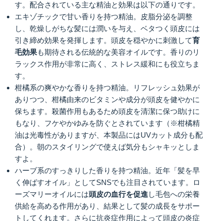
す。配合されている主な精油と効果は以下の通りです。
エキゾチックで甘い香りを持つ精油。皮脂分泌を調整
し、乾燥しがちな髪には潤いを与え、ベタつく頭皮には
引き締め効果を発揮します。頭皮を穏やかに刺激して
育
毛効果
も期待される伝統的な美容オイルです。香りのリ
ラックス作用が非常に高く、ストレス緩和にも役立ちま
す。
柑橘系の爽やかな香りを持つ精油。リフレッシュ効果が
ありつつ、柑橘由来のビタミンや成分が頭皮を健やかに
保ちます。殺菌作用もあるため頭皮を清潔に保つ助けに
もなり、フケやかゆみを防ぐとされています（※柑橘精
油は光毒性がありますが、本製品にはUVカット成分も配
合）。朝のスタイリングで使えば気分もシャキッとしま
すよ。
ハーブ系のすっきりした香りを持つ精油。近年「髪を早
く伸ばすオイル」としてSNSでも注目されています。ロ
ーズマリーオイルには
頭皮の血行を促進
し毛包への栄養
供給を高める作用があり、結果として髪の成長をサポー
トしてくれます。さらに抗炎症作用によって頭皮の炎症