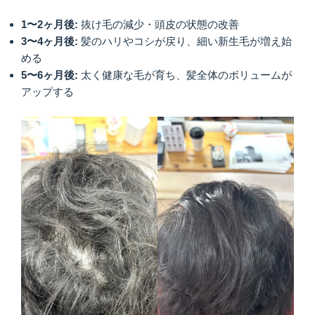
1〜2ヶ月後:
抜け毛の減少・頭皮の状態の改善
3〜4ヶ月後:
髪のハリやコシが戻り、細い新生毛が増え始
める
5〜6ヶ月後:
太く健康な毛が育ち、髪全体のボリュームが
アップする