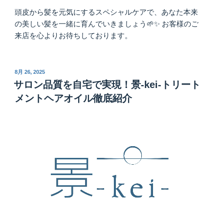
頭皮から髪を元気にするスペシャルケアで、あなた本来
の美しい髪を一緒に育んでいきましょう🌱✨ お客様のご
来店を心よりお待ちしております。
投
8月 26, 2025
稿
サロン品質を自宅で実現！景-kei-トリート
日:
メントヘアオイル徹底紹介