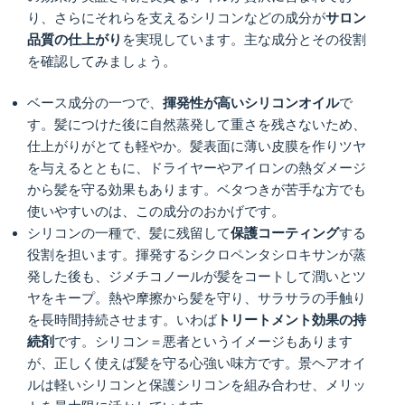
り、さらにそれらを支えるシリコンなどの成分が
サロン
品質の仕上がり
を実現しています。主な成分とその役割
を確認してみましょう。
ベース成分の一つで、
揮発性が高いシリコンオイル
で
す。髪につけた後に自然蒸発して重さを残さないため、
仕上がりがとても軽やか。髪表面に薄い皮膜を作りツヤ
を与えるとともに、ドライヤーやアイロンの熱ダメージ
から髪を守る効果もあります。ベタつきが苦手な方でも
使いやすいのは、この成分のおかげです。
シリコンの一種で、髪に残留して
保護コーティング
する
役割を担います。揮発するシクロペンタシロキサンが蒸
発した後も、ジメチコノールが髪をコートして潤いとツ
ヤをキープ。熱や摩擦から髪を守り、サラサラの手触り
を長時間持続させます。いわば
トリートメント効果の持
続剤
です。シリコン＝悪者というイメージもあります
が、正しく使えば髪を守る心強い味方です。景ヘアオイ
ルは軽いシリコンと保護シリコンを組み合わせ、メリッ