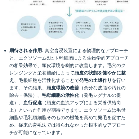
期待される作用:
真空含浸装置による物理的なアプローチ
と、エクソソーム&ヒト幹細胞による生物学的アプローチ
の相乗効果で、頭皮環境を劇的に改善します。毛穴のク
レンジングと栄養補給によって
頭皮の状態を健やかに整
え
、毛根細胞を活性化することで
発毛の土壌作り
を行い
ます。その結果、
頭皮環境の改善
（余分な皮脂や汚れの
除去・保湿）、
毛母細胞の活性化
（発毛シグナルの促
進）、
血行促進
（頭皮の血流アップによる栄養供給向
上）といった作用が期待できます。エクソソームは毛母
細胞や毛乳頭細胞そのものの機能を高めて発毛を促すた
め、従来の育毛法では得られなかった根本的なアプロー
チが可能になっています。