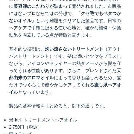
に
美容師のこだわりが詰まって
開発されました。市販品
にはないプロならではの発想で、
「クセ毛でもベタつか
ないオイル」
という難題をクリアした製品です。日常の
ヘアケアで手軽に扱える使い心地と、確かな補修・保護
効果を両立している点が特徴と言えます。
基本的な役割は、
洗い流さないトリートメント
（アウト
バストリートメント）です。髪に潤いとツヤをプラスし
ながら、アイロンやドライヤーの熱ダメージから髪を守
ってくれる性能があります。さらに、ブレンドされた
天
然由来のアロマオイル
によって香りも楽しめるため、髪
だけでなく心まで健やかにケアしてくれる
癒し系ヘアオ
イル
となっています。
製品の基本情報をまとめると、以下の通りです。
景-kei- トリートメントヘアオイル
2,750円（税込）