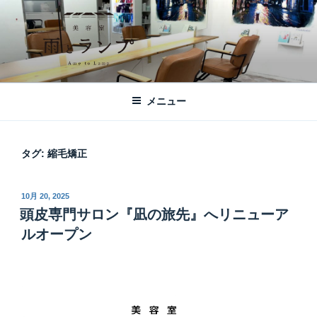
コ
ン
テ
ン
ツ
美容室 雨とランプ – AME TO LAMP -
札幌市西区琴似の【美容室 雨とランプ】のHPです。「本」と「髪質改
へ
善・縮毛矯正」がテーマの美容室です。
｜札幌琴似の美容室
メニュー
ス
キ
ッ
タグ:
縮毛矯正
プ
投
10月 20, 2025
稿
頭皮専門サロン『凪の旅先』へリニューア
日:
ルオープン