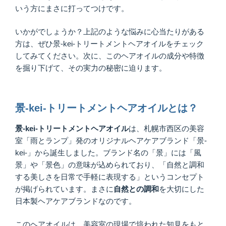
いう方にまさに打ってつけです。
いかがでしょうか？上記のような悩みに心当たりがある
方は、ぜひ景-kei-トリートメントヘアオイルをチェック
してみてください。次に、このヘアオイルの成分や特徴
を掘り下げて、その実力の秘密に迫ります。
景-kei-トリートメントヘアオイルとは？
景-kei-
トリートメントヘアオイル
は、札幌市西区の美容
室「雨とランプ」発のオリジナルヘアケアブランド「景-
kei-」から誕生しました。ブランド名の「景」には「風
景」や「景色」の意味が込められており、「自然と調和
する美しさを日常で手軽に表現する」というコンセプト
が掲げられています。まさに
自然との調和
を大切にした
日本製ヘアケアブランドなのです。
このヘアオイルは、美容室の現場で培われた知見をもと