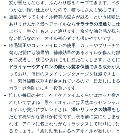
髪が重たくならず、ふんわり感をキープできます。ベタ
つかない軽い仕上がりなので、猫っ毛さんも安心です。
適量を守ってもオイル特有の重さが残る…という経験は
ありませんか？景ヘアオイルなら
サラサラの指通り
に仕
上がり、手ぐしもスッと通ります。余分な油分感が残ら
ない処方なので、オイル初心者でも扱いやすいです。
縮毛矯正やコテ・アイロンの使用、カラーやブリーチで
傷んだ髪にも効果的。補修効果のあるオイルが傷んだ部
分に浸透し、枝毛や切れ毛を目立たなくします。さらに
ドライヤーやアイロンの熱から髪を保護
できる成分が入
っており、毎日のスタイリングダメージを軽減できま
す。紫外線吸収剤も配合されているので、日差しによる
カラー退色防止にも一役買います。
忙しい毎日の中で、ヘアケアタイムくらいはホッと癒さ
れたいですよね。景ヘアオイルには天然エッセンシャル
オイルが贅沢にブレンドされ、
深いリラックス効果
をも
たらす穏やかな香りが特長です。寝る前に髪になじませ
れば、アロマに包まれながらリラックスして眠りにつけ
るでしょう。「癒し効果もあるヘアオイルが欲しい」と