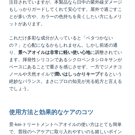
注目されていますが、本製品なら日中の紫外線ダメージ
もしっかりガードしてくれて安心です。屋外で過ごすこ
とが多い方や、カラーの色持ちを良くしたい方にもメリ
ットがあります。
これだけ多彩な成分が入っていると「ベタつかない
の？」と心配になるかもしれません。しかし前述の通
り、
景ヘアオイルは非常に軽い使い心地
に調整されてい
ます。揮発性シリコンであるシクロペンタシロキサンが
ベースにあることで重さを感じさせず、一方でジメチコ
ノールや天然オイルで
潤いはしっかりキープ
するという
絶妙なバランス。まさにプロの知見が光る処方と言える
でしょう。
使用方法と効果的なケアのコツ
景-kei-トリートメントヘアオイルの使い方はとても簡単
で、普段のヘアケアに取り入れやすいのも嬉しいポイン