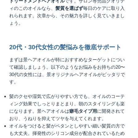
トリートメントヘアオイル
です。サロン専売品クオリテ
ィのこのオイルなら、
髪質を選ばず
毎日のケアに取り入
れられます。次章から、その魅力を詳しく見ていきまし
ょう。
20代・30代女性の髪悩みを徹底サポート
まずは景ヘアオイルが特におすすめなターゲットについ
て確認しましょう。以下のようなお悩みをお持ちの20〜
30代の女性には、景オリジナルヘアオイルがピッタリで
す。
髪のクセや湿気で広がりやすい方でも、オイルのコーテ
ィング効果でしっとりまとまり、朝のスタイリングも楽
になります。景ヘアオイルは
癖毛タイプ用
に開発されて
おり、うねりを抑えてツヤを与えてくれます。
オイルをつけると髪がペタンとしやすい細い髪質の方で
も大丈夫。揮発性のシリコン成分が配合されているため