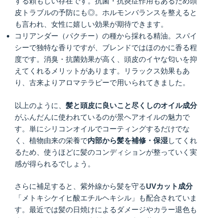
する頼もしい存在です。抗菌・抗炎症作用もあるため頭
皮トラブルの予防にも◎。ホルモンバランスを整えると
も言われ、女性に嬉しい効果が期待できます。
コリアンダー（パクチー）の種から採れる精油。スパイ
シーで独特な香りですが、ブレンドではほのかに香る程
度です。消臭・抗菌効果が高く、頭皮のイヤな匂いを抑
えてくれるメリットがあります。リラックス効果もあ
り、古来よりアロマテラピーで用いられてきました。
以上のように、
髪と頭皮に良いこと尽くしのオイル成分
がふんだんに使われているのが景ヘアオイルの魅力で
す。単にシリコンオイルでコーティングするだけでな
く、植物由来の栄養で
内部から髪を補修・保湿
してくれ
るため、使うほどに髪のコンディションが整っていく実
感が得られるでしょう。
さらに補足すると、紫外線から髪を守る
UV
カット成分
「メトキシケイヒ酸エチルヘキシル」も配合されていま
す。最近では髪の日焼けによるダメージやカラー退色も