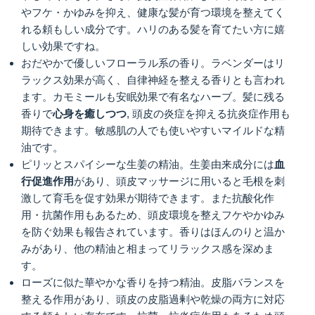
やフケ・かゆみを抑え、健康な髪が育つ環境を整えてく
れる頼もしい成分です。ハリのある髪を育てたい方に嬉
しい効果ですね。
おだやかで優しいフローラル系の香り。ラベンダーはリ
ラックス効果が高く、自律神経を整える香りとも言われ
ます。カモミールも安眠効果で有名なハーブ。髪に残る
香りで
心身を癒しつつ
, 頭皮の炎症を抑える抗炎症作用も
期待できます。敏感肌の人でも使いやすいマイルドな精
油です。
ピリッとスパイシーな生姜の精油。生姜由来成分には
血
行促進作用
があり、頭皮マッサージに用いると毛根を刺
激して育毛を促す効果が期待できます。また抗酸化作
用・抗菌作用もあるため、頭皮環境を整えフケやかゆみ
を防ぐ効果も報告されています。香りはほんのりと温か
みがあり、他の精油と相まってリラックス感を深めま
す。
ローズに似た華やかな香りを持つ精油。皮脂バランスを
整える作用があり、頭皮の皮脂過剰や乾燥の両方に対応