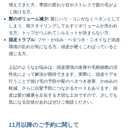
増えてきた方。季節の変わり目やストレスで髪の毛がよ
く抜ける方。
髪のボリューム減少:
髪にハリ・コシがなくペタンとして
しまう、朝スタイリングしてもすぐボリュームが失われ
る方。トップがつぶれてシルエットが決まらない方。
頭皮トラブル:
フケ・かゆみ・ベタつき・ニオイなど頭皮
環境の乱れが気になる方。頭皮が硬くこわばっていると
感じる方。
上記のようなお悩みは、頭皮環境の改善や毛根細胞の活
性化によって解決が期待できます。実際に、頭皮ケアを
行うことで抜け毛の予防や髪のベタつき改善、かゆみの
軽減、さらに白髪予防につながるケースもあります。頭
皮は髪の健康を左右する大切な土台ですので、少しでも
気になる症状があればぜひご相談ください。
11月以降のご予約に関して