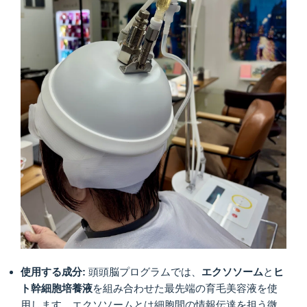
使用する成分:
頭頭脳プログラムでは、
エクソソーム
と
ヒ
ト幹細胞培養液
を組み合わせた最先端の育毛美容液を使
用します。エクソソームとは細胞間の情報伝達を担う微