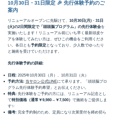
10月30日・31日限定 🎉 先行体験予約のご
案内
リニューアルオープンに先駆けて、
10月30日(月)
・
31日
(火)の2日間限定で「頭頭脳プログラム」の先行体験会
を
実施いたします！リニューアル前にいち早く最新頭皮ケ
アを体験してみたい方は、ぜひこの機会をご利用くださ
い。各日とも
予約限定
となっており、少人数でゆったり
と施術を受けていただけます。
先行体験予約の詳細:
日程:
2025年10月30日（月）、10月31日（火）
予約方法:
当サロン公式LINE
にて承ります。「頭頭脳プロ
グラム先行体験予約希望」とお伝えください。
特典:
先行体験をご予約の方には、リニューアル記念とし
て
特別価格（通常￥9,980→￥7,500）
で施術をご提供しま
す✨
備考:
完全予約制のため、定員になり次第受付を締め切ら