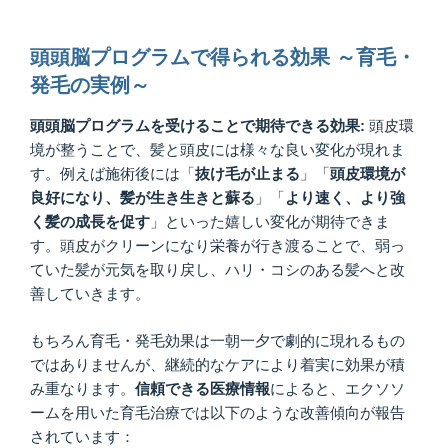
頭頭脳プログラムで得られる効果 ～育毛・
発毛の実例～
頭頭脳プログラムを受けることで期待できる効果:
頭皮環
境が整うことで、髪と頭皮には様々な良い変化が現れま
す。例えば施術後には「
抜け毛が止まる
」「
頭皮環境が
良好になり、髪が生き生きと蘇る
」「
より速く、より強
く髪の成長を促す
」といった嬉しい変化が期待できま
す。頭皮がクリーンになり栄養が行き渡ることで、弱っ
ていた髪が元気を取り戻し、ハリ・コシのある髪へと改
善していきます。
もちろん育毛・発毛効果は一朝一夕で劇的に現れるもの
ではありませんが、継続的なケアにより着実に効果が積
み重なります。
信頼できる医療情報
によると、エクソソ
ームを用いた育毛治療では以下のような改善傾向が報告
されています：