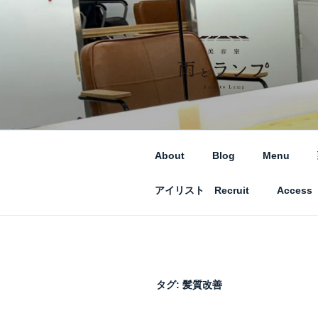
コ
ン
テ
ン
ツ
へ
美容室 雨とラン
札幌市西区琴似の【美容室 雨
ス
キ
ッ
About
Blog
Menu
プ
アイリスト Recruit
Access
タグ:
髪質改善