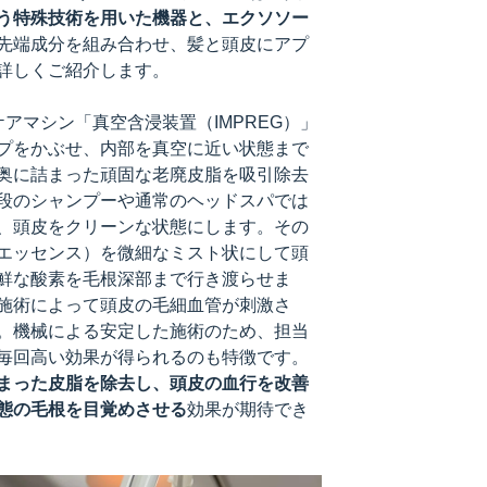
う特殊技術を用いた機器と、エクソソー
先端成分を組み合わせ、髪と頭皮にアプ
詳しくご紹介します。
アマシン「真空含浸装置（IMPREG）」
プをかぶせ、内部を真空に近い状態まで
奥に詰まった頑固な老廃皮脂を吸引除去
段のシャンプーや通常のヘッドスパでは
、頭皮をクリーンな状態にします。その
エッセンス）を微細なミスト状にして頭
鮮な酸素を毛根深部まで行き渡らせま
施術によって頭皮の毛細血管が刺激さ
。機械による安定した施術のため、担当
毎回高い効果が得られるのも特徴です。
まった皮脂を除去し、頭皮の血行を改善
態の毛根を目覚めさせる
効果が期待でき