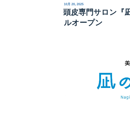
投
10月 20, 2025
稿
頭皮専門サロン『
日:
ルオープン