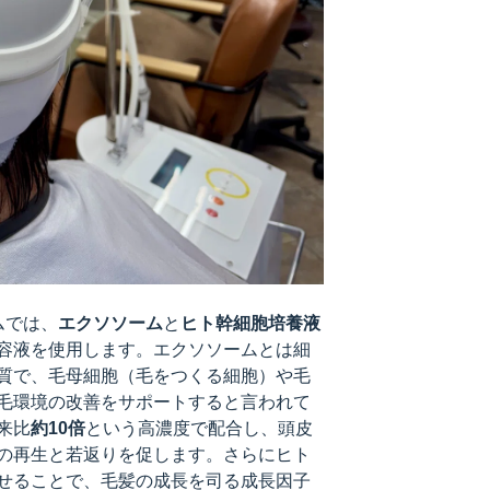
ムでは、
エクソソーム
と
ヒト幹細胞培養液
容液を使用します。エクソソームとは細
質で、毛母細胞（毛をつくる細胞）や毛
毛環境の改善をサポートすると言われて
来比
約10倍
という高濃度で配合し、頭皮
の再生と若返りを促します。さらにヒト
せることで、毛髪の成長を司る成長因子