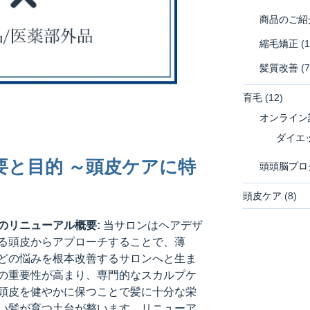
商品のご紹
縮毛矯正
(1
髪質改善
(7
育毛
(12)
オンライン
ダイエ
要と目的 ～頭皮ケアに特
頭頭脳プロ
頭皮ケア
(8)
のリニューアル概要:
当サロンはヘアデザ
る頭皮からアプローチすることで、薄
どの悩みを根本改善するサロンへと生ま
の重要性が高まり、専門的なスカルプケ
頭皮を健やかに保つことで髪に十分な栄
い髪が育つ土台が整います。リニューア