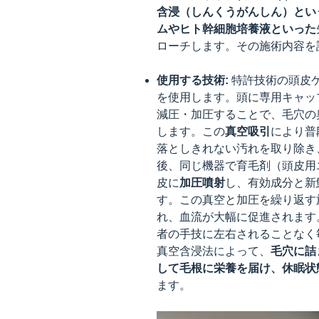
含浸（しんくうがんしん）とい
ムやヒト幹細胞培養液といった
ローチします。その施術内容を
使用する技術:
特許技術の頭皮ケ
を使用します。頭に専用キャッ
減圧・加圧することで、毛穴の
します。この
真空吸引
により普
落としきれない汚れを取り除き
後、同じ機器で育毛剤（頭皮用
皮に
加圧噴射
し、有効成分と新
す。この真空と加圧を繰り返す
れ、血流が大幅に促進されます
者の手技に左右されることなく
真空含浸法によって、
毛穴に詰
して毛根に栄養を届け、休眠状
ます。