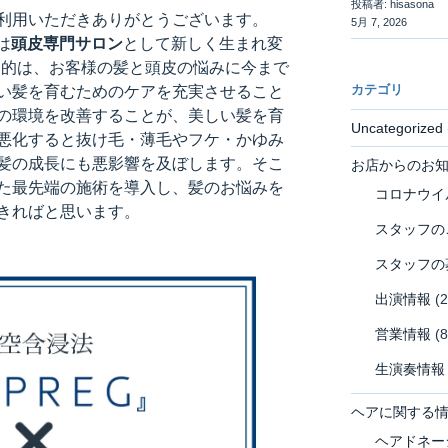
投稿者: hisasona
利用いただきありがとうございます。
5月 7, 2026
は
頭皮専門サロン
として新しく生まれ変
の目的は、お客様の髪と頭皮の悩みに今まで
カテゴリ
い髪を育むためのケアを充実させること
の環境を改善することが、美しい髪を育
Uncategorized
悪化すると抜け毛・薄毛やフケ・かゆみ
髪の成長にも悪影響を及ぼします。そこ
お店からのお
た最先端の施術を導入し、髪のお悩みを
コロナウイ
きればと思います。
スタッフの
スタッフの
出演情報
(2
営業情報
(8
生演奏情報
ヘアに関する
ヘアドネー