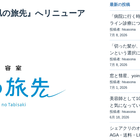
最新の投稿
凪の旅先』へリニューア
「病院に行く
ライン診療に
投稿者: hisasona
7月 8, 2026
「切った髪が
ンという選択
投稿者: hisasona
7月 8, 2026
窓と彗星、yoi
投稿者: hisasona
7月 1, 2026
美容師として1
と気になって
投稿者: hisasona
6月 18, 2026
シェアクリの
AGA・送料・