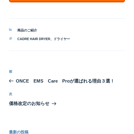
カ
商品のご紹介
テ
タ
CADRE HAIR DRYER
、
ドライヤー
ゴ
グ
リ
ー
投
前
前
稿
の
ONCE EMS Care Proが選ばれる理由３選！
ナ
投
ビ
稿
次
次
ゲ
の
価格改定のお知らせ
投
ー
稿
シ
ョ
最新の投稿