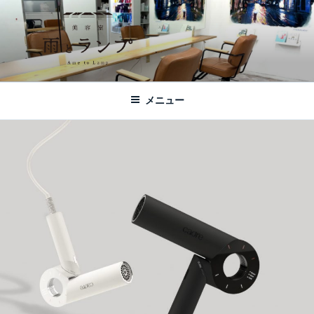
コ
ン
テ
ン
ツ
美容室 雨とランプ – AME TO LAMP -
札幌市西区琴似の【美容室 雨とランプ】のHPです。「本」と「髪質改
へ
善・縮毛矯正」がテーマの美容室です。
｜札幌琴似の美容室
メニュー
ス
キ
ッ
プ