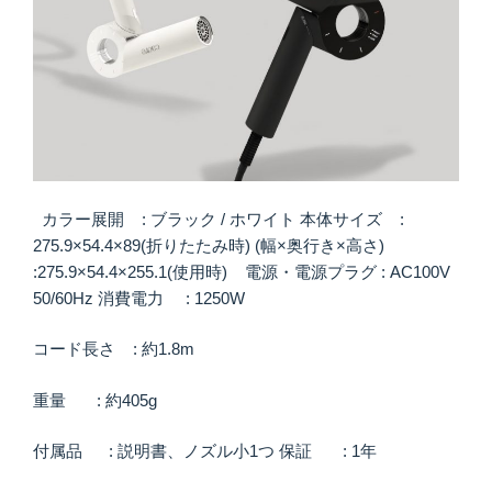
カラー展開 : ブラック / ホワイト 本体サイズ :
275.9×54.4×89(折りたたみ時) (幅×奥行き×高さ)
:275.9×54.4×255.1(使用時) 電源・電源プラグ : AC100V
50/60Hz 消費電力 : 1250W
コード⻑さ : 約1.8m
重量 : 約405g
付属品 : 説明書、ノズル小1つ 保証 : 1年