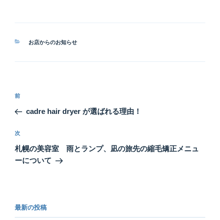
カ
お店からのお知らせ
テ
ゴ
リ
ー
投
前
前
稿
の
cadre hair dryer が選ばれる理由！
ナ
投
ビ
稿
次
次
ゲ
の
札幌の美容室 雨とランプ、凪の旅先の縮毛矯正メニュ
投
ー
ーについて
稿
シ
ョ
ン
最新の投稿