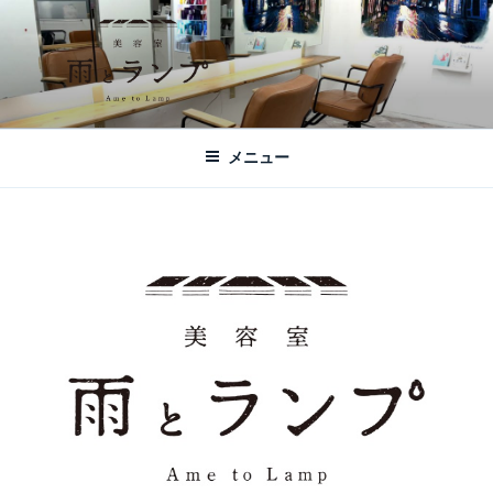
コ
ン
テ
ン
ツ
美容室 雨とランプ – AME TO LAMP -
札幌市西区琴似の【美容室 雨とランプ】のHPです。「本」と「髪質改
へ
善・縮毛矯正」がテーマの美容室です。
｜札幌琴似の美容室
メニュー
ス
キ
ッ
プ